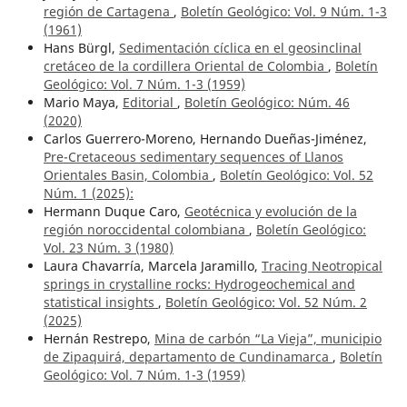
región de Cartagena
,
Boletín Geológico: Vol. 9 Núm. 1-3
(1961)
Hans Bürgl,
Sedimentación cíclica en el geosinclinal
cretáceo de la cordillera Oriental de Colombia
,
Boletín
Geológico: Vol. 7 Núm. 1-3 (1959)
Mario Maya,
Editorial
,
Boletín Geológico: Núm. 46
(2020)
Carlos Guerrero-Moreno, Hernando Dueñas-Jiménez,
Pre-Cretaceous sedimentary sequences of Llanos
Orientales Basin, Colombia
,
Boletín Geológico: Vol. 52
Núm. 1 (2025):
Hermann Duque Caro,
Geotécnica y evolución de la
región noroccidental colombiana
,
Boletín Geológico:
Vol. 23 Núm. 3 (1980)
Laura Chavarría, Marcela Jaramillo,
Tracing Neotropical
springs in crystalline rocks: Hydrogeochemical and
statistical insights
,
Boletín Geológico: Vol. 52 Núm. 2
(2025)
Hernán Restrepo,
Mina de carbón “La Vieja”, municipio
de Zipaquirá, departamento de Cundinamarca
,
Boletín
Geológico: Vol. 7 Núm. 1-3 (1959)