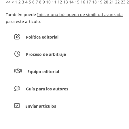
<<
<
1
2
3
4
5
6
7
8
9
10
11
12
13
14
15
16
17
18
19
20
21
22
23
2
También puede
Iniciar una búsqueda de similitud avanzada
para este artículo.
Política editorial
Proceso de arbitraje
Equipo editorial
Guía para los autores
Envíar artículos