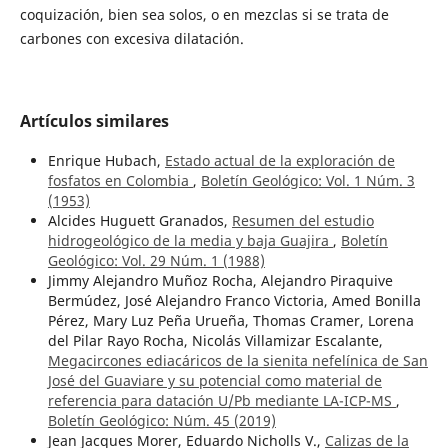
coquización, bien sea solos, o en mezclas si se trata de
carbones con excesiva dilatación.
Artículos similares
Enrique Hubach,
Estado actual de la exploración de
fosfatos en Colombia
,
Boletín Geológico: Vol. 1 Núm. 3
(1953)
Alcides Huguett Granados,
Resumen del estudio
hidrogeológico de la media y baja Guajira
,
Boletín
Geológico: Vol. 29 Núm. 1 (1988)
Jimmy Alejandro Muñoz Rocha, Alejandro Piraquive
Bermúdez, José Alejandro Franco Victoria, Amed Bonilla
Pérez, Mary Luz Peña Urueña, Thomas Cramer, Lorena
del Pilar Rayo Rocha, Nicolás Villamizar Escalante,
Megacircones ediacáricos de la sienita nefelínica de San
José del Guaviare y su potencial como material de
referencia para datación U/Pb mediante LA-ICP-MS
,
Boletín Geológico: Núm. 45 (2019)
Jean Jacques Morer, Eduardo Nicholls V.,
Calizas de la