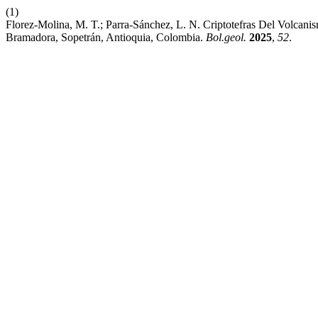
(1)
Florez-Molina, M. T.; Parra-Sánchez, L. N. Criptotefras Del Volcan
Bramadora, Sopetrán, Antioquia, Colombia.
Bol.geol.
2025
,
52
.