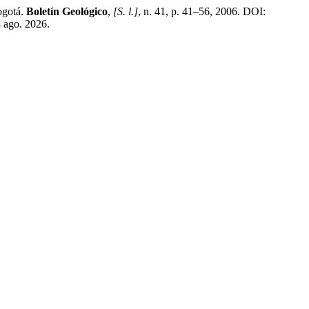
ogotá.
Boletín Geológico
,
[S. l.]
, n. 41, p. 41–56, 2006. DOI:
8 ago. 2026.