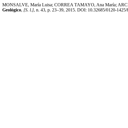
MONSALVE, María Luisa; CORREA TAMAYO, Ana María; ARCILA, Móni
Geológico
,
[S. l.]
, n. 43, p. 23–39, 2015. DOI: 10.32685/0120-1425/bo