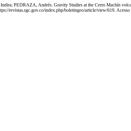
ra; PEDRAZA, Andrés. Gravity Studies at the Cerro Machín volc
s://revistas.sgc.gov.co/index.php/boletingeo/article/view/619. Acesso