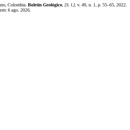
ano, Colombia.
Boletín Geológico
,
[S. l.]
, v. 49, n. 1, p. 55–65, 2022.
 em: 6 ago. 2026.