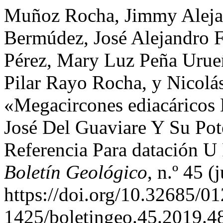
Muñoz Rocha, Jimmy Alejan
Bermúdez, José Alejandro F
Pérez, Mary Luz Peña Urue
Pilar Rayo Rocha, y Nicolás
«Megacircones ediacáricos 
José Del Guaviare Y Su Po
Referencia Para datación 
Boletín Geológico
, n.º 45 (
https://doi.org/10.32685/01
1425/boletingeo.45.2019.4