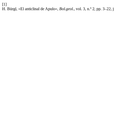
[1]
H. Bürgl, «El anticlinal de Apulo»,
Bol.geol.
, vol. 3, n.º 2, pp. 3–22, 