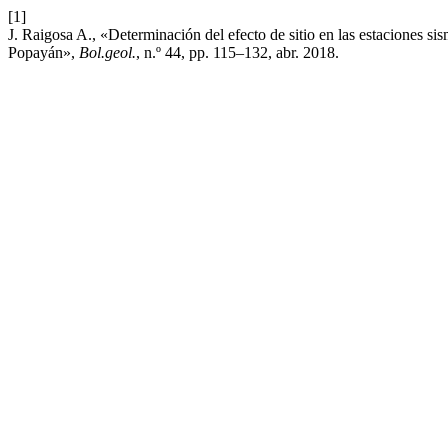
[1]
J. Raigosa A., «Determinación del efecto de sitio en las estaciones s
Popayán»,
Bol.geol.
, n.º 44, pp. 115–132, abr. 2018.