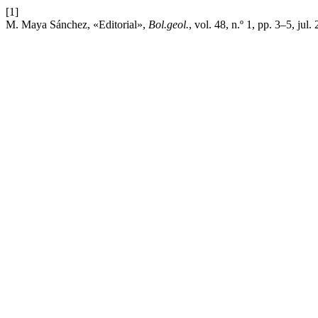
[1]
M. Maya Sánchez, «Editorial»,
Bol.geol.
, vol. 48, n.º 1, pp. 3–5, jul.