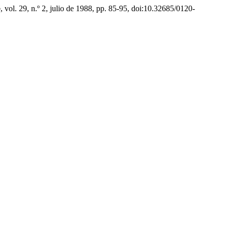
o
, vol. 29, n.º 2, julio de 1988, pp. 85-95, doi:10.32685/0120-