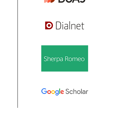
Información
Para lectores/as
Para autores/as