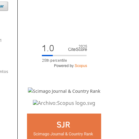
ar
1
entos