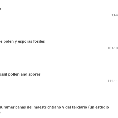
a
33-4
e polen y esporas fósiles
103-10
ossil pollen and spores
111-11
 suramericanas del maestrichtiano y del terciario (un estudio
)