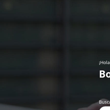
¡Hola
Bo
Busca