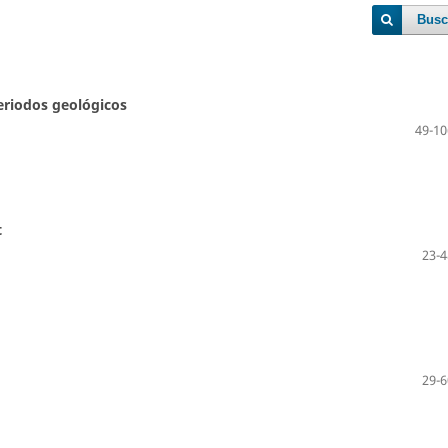
Busc
periodos geológicos
49-10
t
23-4
29-6