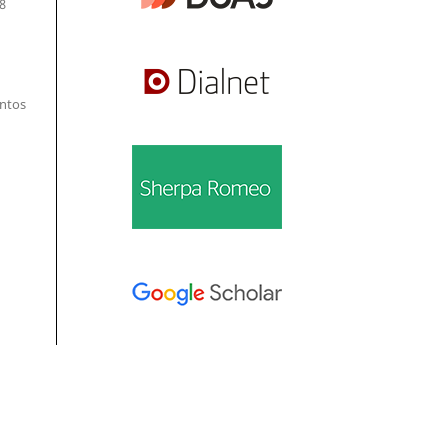
8
entos
Información
Para lectores/as
Para autores/as