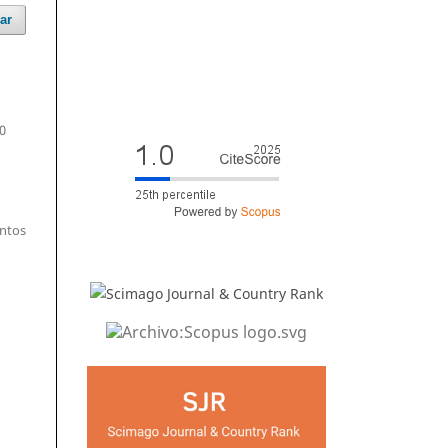
ar
0
entos