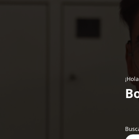
¡Hola
Bo
Busca