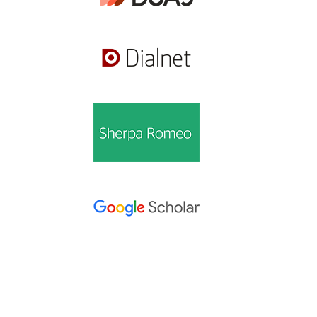
Información
Para lectores/as
Para autores/as