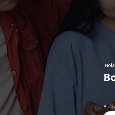
¡Hola
Bo
Busca