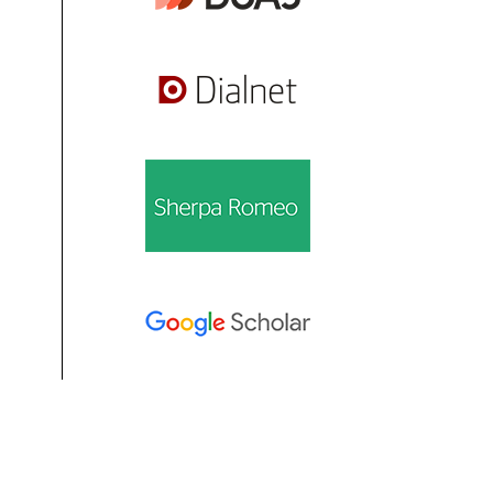
Información
Para lectores/as
Para autores/as