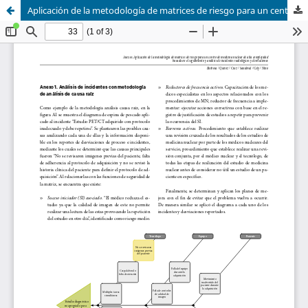
Aplicación de la metodología de matrices de riesgo para un centro de medicina nuclear de alta complejidad basada en el seguimiento y análisis de incidentes radiológicos y desviaciones