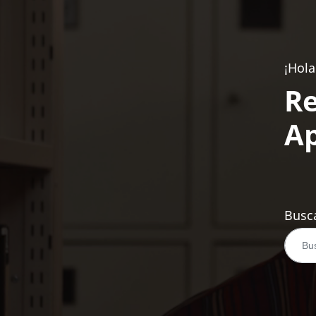
¡Hola
Re
Ap
Busca