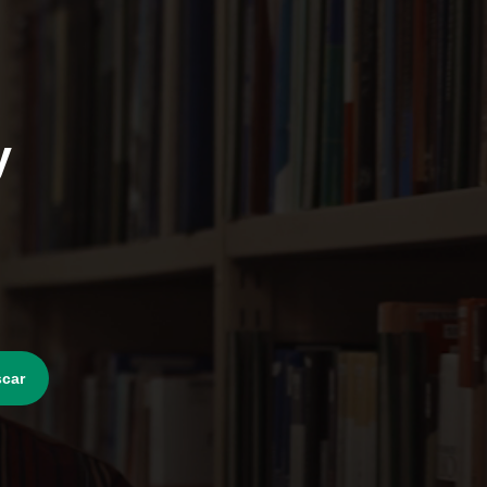
y
car