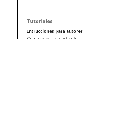
Tutoriales
Intrucciones para autores
Cómo enviar un artículo
Cómo cargar una versión corregida
Cómo diligenciar metadatos en OJS
Instrucciones para revisores
Cómo hacer una revisión
Instrucciones para editores
Cómo enviar un artículo a revisión
Cómo enviar correcciones a los
autores