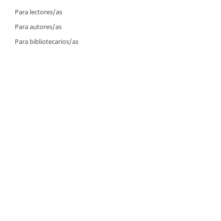
Para lectores/as
Para autores/as
Para bibliotecarios/as
Tutoriales
Intrucciones para autores
Cómo enviar un artículo
Cómo cargar una versión corregida
Cómo diligenciar metadatos en OJS
Instrucciones para revisores
Cómo hacer una revisión
Instrucciones para editores
Cómo enviar un artículo a revisión
Cómo enviar correcciones a los autores