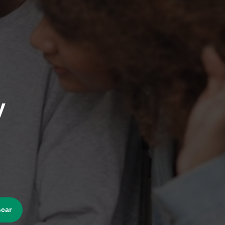
y
car