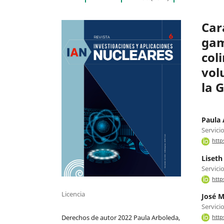
Car
gam
col
vol
la 
Paula 
Servici
http
Liseth
Servici
http
Licencia
José M
Servici
Derechos de autor 2022 Paula Arboleda,
http