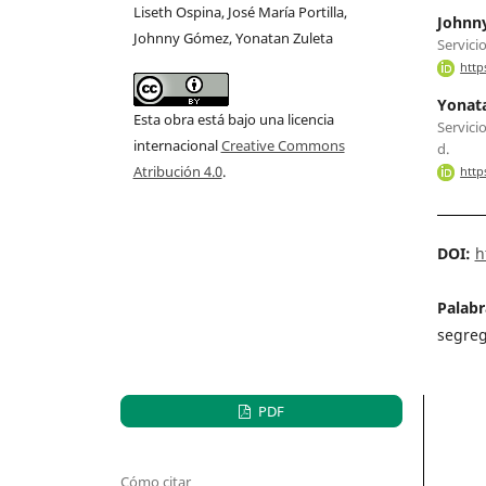
Liseth Ospina, José María Portilla,
Johnn
Johnny Gómez, Yonatan Zuleta
Servici
http
Yonata
Esta obra está bajo una licencia
Servici
internacional
Creative Commons
d.
Atribución 4.0
.
http
DOI:
h
Palabr
segreg
PDF
Cómo citar