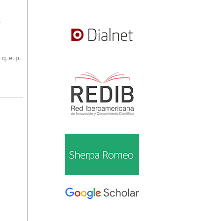
.
. e. p.