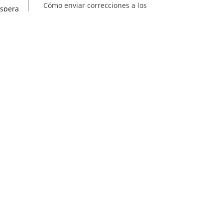
Cómo enviar correcciones a los
espera
autores
nen en
 de
 rayos
ento y
chable