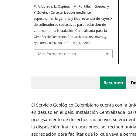
P. Arboleda, L. Ospina, J. M. Portilla, J. Gómez, y
Y. Zuleta, «Caracterización mediante
espectrometría gamma y fluorescencia de rayos X
de colimadores radiactivos para reducción de
volumen en la Instalación Centralizada para la
Gestión de Desechos Radiactivos»,
rev. investig.
apl. nucl.
, n.º 6, pp. 102–109, jul. 2022.
Más formatos de cita
Resumen
De
El Servicio Geológico Colombiano cuenta con la úni
en desuso en el país: Instalación Centralizada par
procesamiento de desechos radiactivos se encuent
la disposición final; en ocasiones, se reciben un
segregación para facilitar que lo que vaya a perm