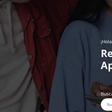
¡Hola
Re
Ap
Busca