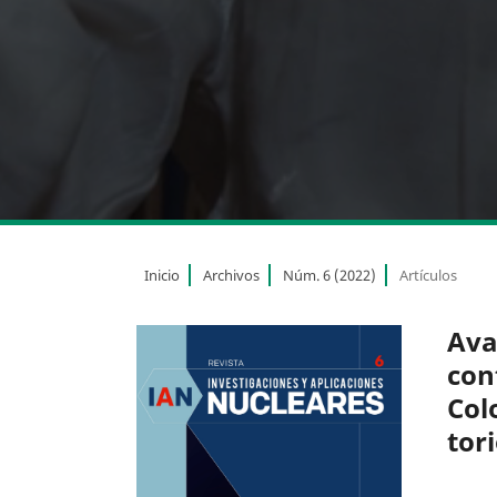
Inicio
Archivos
Núm. 6 (2022)
Artículos
Ava
con
Col
tor