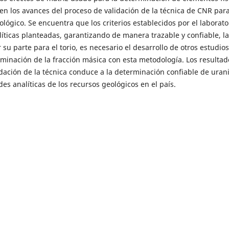
iben los avances del proceso de validación de la técnica de CNR para
lógico. Se encuentra que los criterios establecidos por el laborato
líticas planteadas, garantizando de manera trazable y confiable, la
su parte para el torio, es necesario el desarrollo de otros estudios
erminación de la fracción másica con esta metodología. Los resultad
dación de la técnica conduce a la determinación confiable de urani
es analíticas de los recursos geológicos en el país.
vanni Vela,
Proposal to correct for the effect of background and
ters using sodium iodide detectors
,
Revista Investigaciones y
a Avila,
Ajustes metodológicos desarrollados durante los ejercicios
e emisores gamma en muestras ambientales
,
Revista Investigacion
Luz Peña, Lorena Rayo, Matthias Bernet,
Implementación del
peratura: Intercomparación del Servicio Geológico Colombiano -
igaciones y Aplicaciones Nucleares: Núm. 1 (2017)