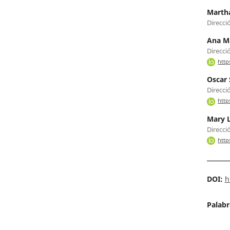
Marth
Direcci
Ana Ma
Direcci
http
Oscar 
Direcci
http
Mary 
Direcci
http
DOI:
h
Palabr