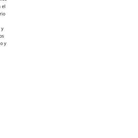
 el
rio
 y
os
o y
 de
es y