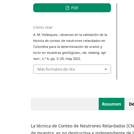
PDF
Cómo citar
A. M. Velásquez, «Avances en la validación de la
técnica de conteo de neutrones retardados en
Colombia para la determinación de uranio y
torio en muestras geológicas»,
rev. investig. apl.
nucl.
, n.º 6, pp. 5–20, may 2022.
Más formatos de cita
Resumen
De
La técnica de Conteo de Neutrones Retardados (CN
de muestra, es no destructiva e independiente de l