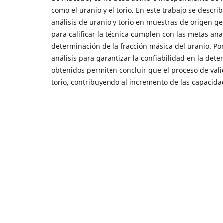
como el uranio y el torio. En este trabajo se descr
análisis de uranio y torio en muestras de origen geo
para calificar la técnica cumplen con las metas ana
determinación de la fracción másica del uranio. Por 
análisis para garantizar la confiabilidad en la det
obtenidos permiten concluir que el proceso de vali
torio, contribuyendo al incremento de las capacidad
Artículos más leídos del mismo autor/a
Ana Milena Velásquez, Fernando Mosos, Gio
density in the determination of gamma emit
Aplicaciones Nucleares: Núm. 5 (2021)
Giovanni Vela, Fernando Mosos, Leidy Tatian
intercomparación para la determinación d
Aplicaciones Nucleares: Núm. 5 (2021)
Sergio Amaya Ferreira, Cindy Urueña, Mary 
laboratorio de termocronología de baja tem
Universidad Grenoble Alpes
,
Revista Invest