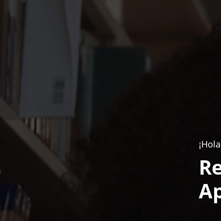
¡Hola
Re
Ap