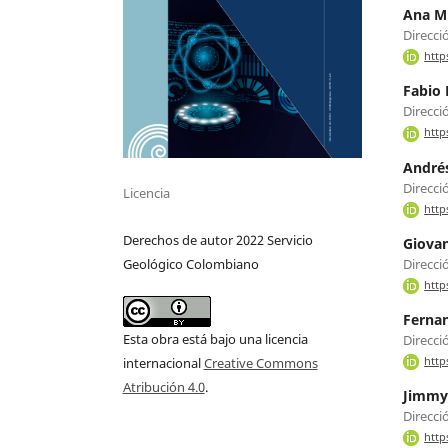
Ana Mi
Direcci
http
Fabio 
Direcci
http
Andrés
Direcci
Licencia
http
Derechos de autor 2022 Servicio
Giovan
Direcci
Geológico Colombiano
http
Ferna
Esta obra está bajo una licencia
Direcci
http
internacional
Creative Commons
Atribución 4.0
.
Jimmy
Direcci
http