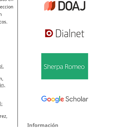
teccion
n
cos.
l.
n,
án,
):
rez,
Información
Para lectores/as