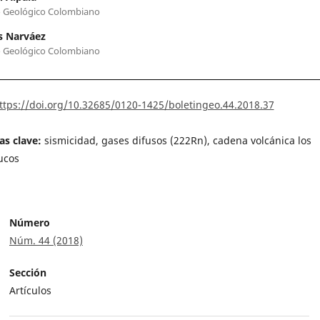
o Geológico Colombiano
s Narváez
o Geológico Colombiano
ttps://doi.org/10.32685/0120-1425/boletingeo.44.2018.37
as clave:
sismicidad, gases difusos (222Rn), cadena volcánica los
ucos
Número
Núm. 44 (2018)
Sección
Artículos