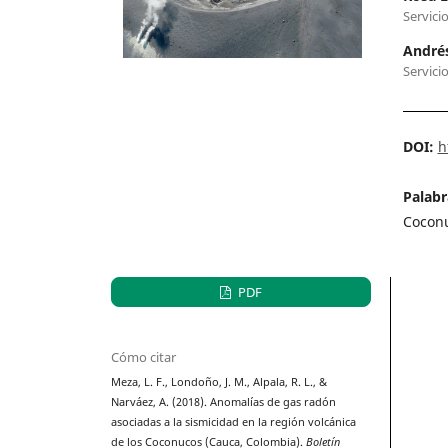
Servici
André
Servici
DOI:
h
Palabr
Cocon
PDF
Cómo citar
Meza, L. F., Londoño, J. M., Alpala, R. L., &
Narváez, A. (2018). Anomalías de gas radón
asociadas a la sismicidad en la región volcánica
de los Coconucos (Cauca, Colombia).
Boletín