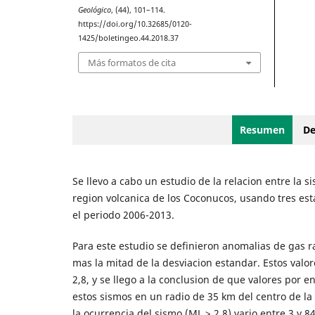
Geológico
, (44), 101–114.
https://doi.org/10.32685/0120-
1425/boletingeo.44.2018.37
Más formatos de cita
Resumen
De
Se llevo a cabo un estudio de la relacion entre la 
region volcanica de los Coconucos, usando tres esta
el periodo 2006-2013.
Para este estudio se definieron anomalias de gas 
mas la mitad de la desviacion estandar. Estos valo
2,8, y se llego a la conclusion de que valores por 
estos sismos en un radio de 35 km del centro de la 
la ocurrencia del sismo (ML > 2,8) vario entre 3 y 