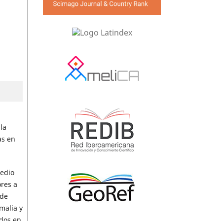
la
as en
medio
res a
 de
malia y
idos en