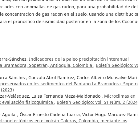
sociados con anomalías de gas radon, para una probabilidad de de
de concentracion de gas radon en el suelo, usando una distribucio
ara el pronostico de sismicidad posterior en la zona de los Coconu
Parra-Sánchez,
Indicadores de la paleo precipitación interanual
La Bramadora, Sopetrán, Antioquia, Colombia
,
Boletín Geológico: Vo
arra Sánchez, Gonzalo Abril Ramírez, Carlos Albeiro Monsalve Marí
o preservados en los sedimentos del Pantano La Bramadora, Sopetr
 (2023)
lazar-Velásquez, Luisa Fernanda Meza-Maldonado ,
Microclimas en
 evaluación fisicoquímica
,
Boletín Geológico: Vol. 51 Núm. 2 (2024
z Aguilar, Óscar Ernesto Cadena Ibarra, Víctor Hugo Márquez Ramí
lcanotectónicos en el volcán Galeras, Colombia, mediante los
Geológico: Vol. 50 Núm. 2 (2023)
 y espeleogénesis de cuevas de cuarzoarenita en la serranía de