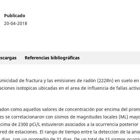
Publicado
20-04-2018
scargas
Referencias bibliográficas
sismicidad de fractura y las emisiones de radón (222Rn) en suelo en 
ciones isotopicas ubicadas en el area de influencia de fallas activ
radon como aquellos valores de concentración por encima del pro
res se correlacionaron con sismos de magnitudes locales (ML) mayo
encima de 2300 pCi/L estuvieron asociados a la ocurrencia posterior
red de estaciones. El rango de tiempo entre la deteccion de la ano
84 dias, con un promedio de 31 dias. De un total de 15 sismos ocurr