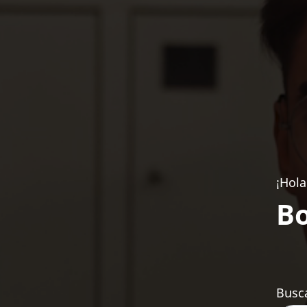
¡Hola
Bo
Busca