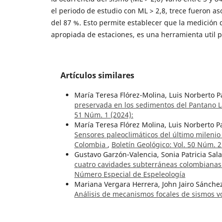
el periodo de estudio con ML > 2,8, trece fueron a
del 87 %. Esto permite establecer que la medición 
apropiada de estaciones, es una herramienta util p
Artículos similares
María Teresa Flórez-Molina, Luis Norberto 
preservada en los sedimentos del Pantano 
51 Núm. 1 (2024):
María Teresa Flórez Molina, Luis Norberto P
Sensores paleoclimáticos del último mileni
Colombia
,
Boletín Geológico: Vol. 50 Núm. 2
Gustavo Garzón-Valencia, Sonia Patricia Sa
cuatro cavidades subterráneas colombianas:
Número Especial de Espeleología
Mariana Vergara Herrera, John Jairo Sánche
Análisis de mecanismos focales de sismos vo
métodos manual y computacional
,
Boletín 
Francesco Sauro, Carlos A. Lasso,
Geoquímica