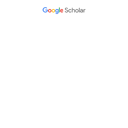
Información
Para lectores/as
Para autores/as
Para bibliotecarios/as
Tutoriales
Intrucciones para autores
Cómo enviar un artículo
Cómo cargar una versión corregida
Cómo diligenciar metadatos en OJS
Instrucciones para revisores