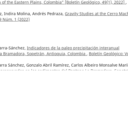
n of the Eastern Plains, Colombia” [Boletín Geológico, 49(1), 2022]
,
z, Indira Molina, Andrés Pedraza,
Gravity Studies at the Cerro Mac
49 Núm. 1 (2022)
Parra-Sánchez,
Indicadores de la paleo precipitación interanual
La Bramadora, Sopetrán, Antioquia, Colombia
,
Boletín Geológico: Vo
arra Sánchez, Gonzalo Abril Ramírez, Carlos Albeiro Monsalve Marí
o preservados en los sedimentos del Pantano La Bramadora, Sopetr
 (2023)
lazar-Velásquez, Luisa Fernanda Meza-Maldonado ,
Microclimas en
 evaluación fisicoquímica
,
Boletín Geológico: Vol. 51 Núm. 2 (2024
 y espeleogénesis de cuevas de cuarzoarenita en la serranía de
arí, Colombia
,
Boletín Geológico: Vol. 51 Núm. 2 (2024): Número
eno-Murillo,
Caracterización geológica y espeleológica de la meset
lombia
,
Boletín Geológico: Vol. 51 Núm. 2 (2024): Número Especial 