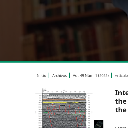
Inicio
Archivos
Vol. 49 Núm. 1 (2022)
Artícul
Int
the
the