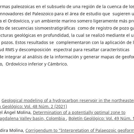
rmas paleozoicas en el subsuelo de una región de la cuenca de lo
innovadores del Paleozoico para el área de estudio que sugieren 
a el Ordovícico, y un ambiente marino somero ligeramente más p
tanto de secuencias sismoestratigráficas como de registro de pozo
ructuras geológicas en profundidad, la cual se realizó mediante el 
o pozos. Estos resultados se complementaron con la aplicación de 
ud RMS y descomposición espectral para resaltar características
n de integrar al análisis de la información y generar mapas de geo
, Ordovícico inferior y Cámbrico.
,
Geological modeling of a hydrocarbon reservoir in the northeaste
n Geológico: Vol. 48 Núm. 2 (2021)
el Ángel Molina,
Determination of a potentially optimal zone to
Magdalena Valley basin, Colombia
,
Boletín Geológico: Vol. 49 Núm. 
ndira Molina,
Corrigendum to “Interpretation of Palaeozoic geofor