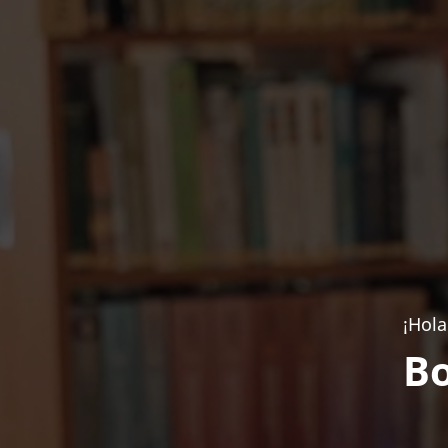
¡Hola
Bo