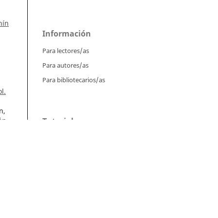
hín
Información
Para lectores/as
Para autores/as
Para bibliotecarios/as
l.
n,
Tutoriales
án,
Intrucciones para autores
Cómo enviar un artículo
):
Cómo cargar una versión corregida
Cómo diligenciar metadatos en OJS
Instrucciones para revisores
a de
Cómo hacer una revisión
de