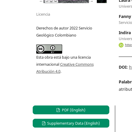
Laura 
Univers
Licencia
Fanny 
Servici
Derechos de autor 2022 Servicio
Indira
Geológico Colombiano
Univers
http
Esta obra está bajo una licencia
internacional
Creative Commons
DOI:
h
Atribución 4.0
.
Palabr
atribu
PDF (English)
Supplementary Data (English)