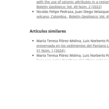
with the use of seismic attributes in a regio
Boletín Geológico: Vol. 49 Núm. 2 (2022)
Nicolás Felipe Pedraza, Juan Diego Velazque
volcano, Colombia
,
Boletín Geológico: Vol. 
Artículos similares
María Teresa Flórez-Molina, Luis Norberto 
preservada en los sedimentos del Pantano 
51 Núm. 1 (2024):
María Teresa Flórez Molina, Luis Norberto P
Sensores paleoclimáticos del último mileni
Colombia
,
Boletín Geológico: Vol. 50 Núm. 2
Gustavo Garzón-Valencia, Sonia Patricia Sa
cuatro cavidades subterráneas colombianas:
Número Especial de Espeleología
Francesco Sauro, Carlos A. Lasso,
Geoquímica
Chiribiquete, sector de los ríos Caquetá y Y
Especial de Espeleología
Erika Sofía Torres-Trujillo, Juan Manuel Mor
Paramillo, Ábrego, Norte de Santander, Co
Espeleología