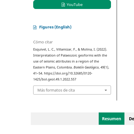
YouTube
Figures (English)
Cómo citar
Esquivel, L. C., Villamizar, F., & Molina, I. (2022).
Interpretation of Palaeozoic geoforms with the
use of seismic attributes in a region of the
Eastern Plains, Colombia.
Boletín Geológico
,
49
(1),
41–54. https://doi.org/10.32685/0120-
1425/bol.geol.49.1.2022.557
Más formatos de cita
Resumen
De