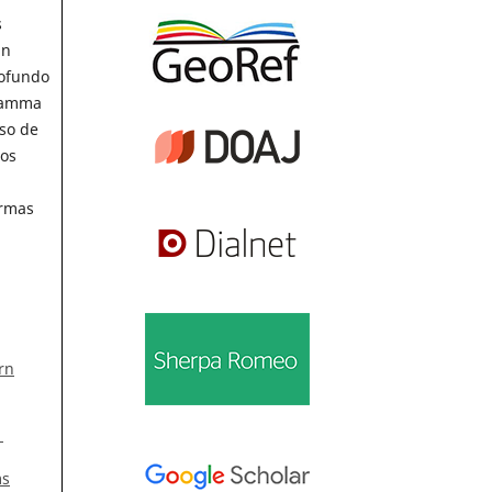
s
un
rofundo
 gamma
uso de
los
formas
rn
1
ms