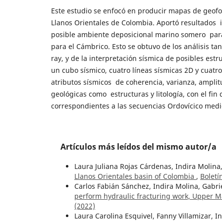
Este estudio se enfocó en producir mapas de geofo
Llanos Orientales de Colombia. Aportó resultados 
posible ambiente deposicional marino somero par
para el Cámbrico. Esto se obtuvo de los análisis 
ray, y de la interpretación sísmica de posibles est
un cubo sísmico, cuatro líneas sísmicas 2D y cuatr
atributos sísmicos de coherencia, varianza, amplit
geológicas como estructuras y litología, con el fi
correspondientes a las secuencias Ordovícico medio
Artículos más leídos del mismo autor/a
Laura Juliana Rojas Cárdenas, Indira Molina
Llanos Orientales basin of Colombia
,
Boletí
Carlos Fabián Sánchez, Indira Molina, Gabri
perform hydraulic fracturing work, Upper 
(2022)
Laura Carolina Esquivel, Fanny Villamizar, I