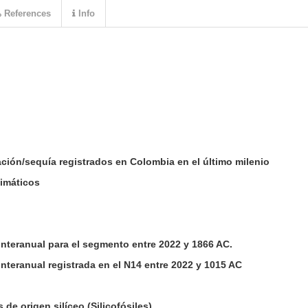
References
Info
ación/sequía registrados en Colombia en el último milenio
limáticos
 interanual para el segmento entre 2022 y 1866 AC.
interanual registrada en el N14 entre 2022 y 1015 AC
de origen silíceo (Silicofósiles)