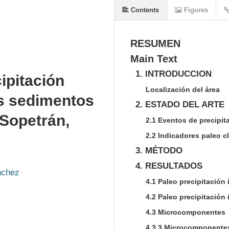
Contents
Figures
RESUMEN
Main Text
1. INTRODUCCION
ipitación
Localización del área
os sedimentos
2. ESTADO DEL ARTE
Sopetrán,
2.1 Eventos de precipit
2.2 Indicadores paleo c
3. MÉTODO
4. RESULTADOS
nchez
4.1 Paleo precipitación
4.2 Paleo precipitación 
4.3 Microcomponentes
4.3.3 Microcomponentes 