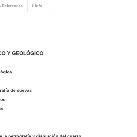
References
Info
CO Y GEOLÓGICO
lógica
rafía de cuevas
cos
os
 la petrografía y disolución del cuarzo