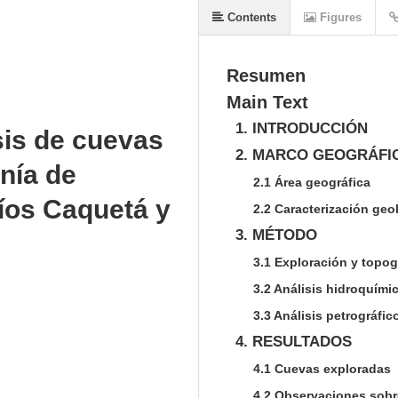
Contents
Figures
Resumen
Main Text
1. INTRODUCCIÓN
is de cuevas
2. MARCO GEOGRÁFI
anía de
2.1 Área geográfica
ríos Caquetá y
2.2 Caracterización geo
3. MÉTODO
3.1 Exploración y topog
3.2 Análisis hidroquími
3.3 Análisis petrográfic
4. RESULTADOS
4.1 Cuevas exploradas
4.2 Observaciones sobre