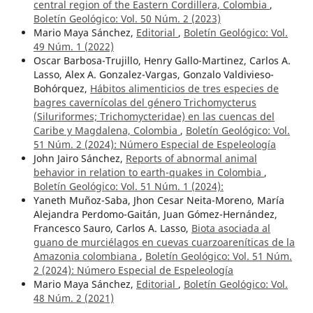
central region of the Eastern Cordillera, Colombia
,
Boletín Geológico: Vol. 50 Núm. 2 (2023)
Mario Maya Sánchez,
Editorial
,
Boletín Geológico: Vol.
49 Núm. 1 (2022)
Oscar Barbosa-Trujillo, Henry Gallo-Martinez, Carlos A.
Lasso, Alex A. Gonzalez-Vargas, Gonzalo Valdivieso-
Bohórquez,
Hábitos alimenticios de tres especies de
bagres cavernícolas del género Trichomycterus
(Siluriformes; Trichomycteridae) en las cuencas del
Caribe y Magdalena, Colombia
,
Boletín Geológico: Vol.
51 Núm. 2 (2024): Número Especial de Espeleología
John Jairo Sánchez,
Reports of abnormal animal
behavior in relation to earth-quakes in Colombia
,
Boletín Geológico: Vol. 51 Núm. 1 (2024):
Yaneth Muñoz-Saba, Jhon Cesar Neita-Moreno, María
Alejandra Perdomo-Gaitán, Juan Gómez-Hernández,
Francesco Sauro, Carlos A. Lasso,
Biota asociada al
guano de murciélagos en cuevas cuarzoareníticas de la
Amazonia colombiana
,
Boletín Geológico: Vol. 51 Núm.
2 (2024): Número Especial de Espeleología
Mario Maya Sánchez,
Editorial
,
Boletín Geológico: Vol.
48 Núm. 2 (2021)