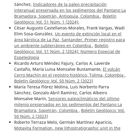
Sánchez,
Indicadores de la paleo precipitación
interanual preservada en los sedimentos del Pantano La
Bramadora, Sopetrán, Antioquia, Colombia
,
Boletín
Geológico: Vol. 51 Núm. 1 (2024):
César Augusto Castellanos-Morales, Frank Vargas, Wadi
Elim Sosa-González,
Un evento de extinción local en el
área kárstica de La Paz, Santander. Primer registro para
un ambiente subterráneo en Colombia
,
Boletín
Geológico: Vol. 51 Núm. 2 (2024): Número Especial de
Espeleología
Ricardo Arturo Méndez Fajury, Carlos A. Laverde
Castaño, María Luisa Monsalve Bustamante,
El volcán
Cerro Machín en el registro histórico, Tolima, Colombia
,
Boletín Geológico: Vol. 50 Núm. 2 (2023)
María Teresa Flórez Molina, Luis Norberto Parra
Sánchez, Gonzalo Abril Ramírez, Carlos Albeiro
Monsalve Marín,
Sensores paleoclimáticos del último
milenio preservados en los sedimentos del Pantano La
Bramadora, Sopetrán, Colombia
,
Boletín Geológico: Vol.
50 Núm. 2 (2023)
Roberto Terraza Melo, Germán Martínez Aparicio,
Motavita Formation, new lithostratigraphic unit in the