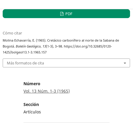
PDF
Cómo citar
Molina Echavarría, E. (1965). Cretácico carbonífero al norte de la Sabana de
Bogotá.
Boletín Geológico
,
13
(1-3), 3–98. https://doi.org/10.32685/0120-
1425/bolgeol13.1-3.1965.157
Más formatos de cita
Número
Vol. 13 Núm. 1-3 (1965)
Sección
Artículos