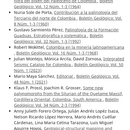
flora del polen del Paleoceno de Colombia
,
Boletín
Geológico: Vol. 12 Núm. 1-3 (1964)
Nuria Sole de Porta,
Contribución a la palinología del
Terciario del norte de Colombia
,
Boletín Geológico: Vol.
8 Núm. 1-3 (1960)
Gustavo Sarmiento Pérez,
Palinología de la Formación
Guaduas. Estratigráfica y sistemática
,
Boletín
Geológico: Vol. 32 Núm. 1-3 (1992)
Robert Wokittel,
Colombia en la minería latinoamericana
,
Boletín Geológico: Vol. 16 Núm. 1-3 (1968)
Julian Montejo, Mónica Arcila, David Zornosa,
Integrated
Seismic Catalog for Colombia
,
Boletín Geológico: Vol. 50
Núm. 1 (2023)
Mario Maya Sánchez,
Editorial
,
Boletín Geológico: Vol.
48 Núm. 1 (2021)
Klaus F. Prossl, Joachim R. Grosser,
Some new
palynomorphs from the Silurian of the Quetame Massif,
Cordillera Oriental, Colombia, South America
,
Boletín
Geológico: Vol. 34 Núm. 2-3 (1994)
Anny Julieth Forero Ortega, Julián Andrés Lopéz Isaza,
Nelson Ricardo López Herrera, Mario Andrés Cuéllar
Cárdenas, Lina Maria Cetina Tarazona, Luis Miguel
Aguirre Hoyos,
Geological-structural mapping and