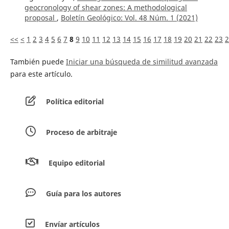
geocronology of shear zones: A methodological
proposal
,
Boletín Geológico: Vol. 48 Núm. 1 (2021)
<<
<
1
2
3
4
5
6
7
8
9
10
11
12
13
14
15
16
17
18
19
20
21
22
23
2
También puede
Iniciar una búsqueda de similitud avanzada
para este artículo.
Política editorial
Proceso de arbitraje
Equipo editorial
Guía para los autores
Envíar artículos