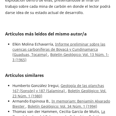
explotación dentro de ellas, presentándose al final un
trabajo sobre cada mina de carbón en donde el lector podrá
darse idea de su estado actual de desarrollo.
Artículos más leídos del mismo autor/a
Elkin Molina Echavarría,
Informe preliminar sobre las
cuencas carboníferas de Boyacá y Cundinamarca
(Guaduas, Tocaima)
,
Boletín Geológico: Vol. 13 Núm. 1-
3 (1965)
Artículos similares
Humberto González Iregui,
Geología de las planchas
167 (Sonsón) y 187 (Salamina)
,
Boletín Geológico: Vol.
23 Núm. 1 (1980)
Armando Espinosa B.,
In memoriam: Benjamín Alvarado
Biester
,
Boletín Geológico: Vol. 34 Núm. 1 (1994)
Thomas van der Hammen, Cecilia García de Mutis,
La