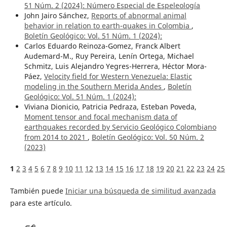
51 Núm. 2 (2024): Número Especial de Espeleología
John Jairo Sánchez,
Reports of abnormal animal
behavior in relation to earth-quakes in Colombia
,
Boletín Geológico: Vol. 51 Núm. 1 (2024):
Carlos Eduardo Reinoza-Gomez, Franck Albert
Audemard-M., Ruy Pereira, Lenín Ortega, Michael
Schmitz, Luis Alejandro Yegres-Herrera, Héctor Mora-
Páez,
Velocity field for Western Venezuela: Elastic
modeling in the Southern Merida Andes
,
Boletín
Geológico: Vol. 51 Núm. 1 (2024):
Viviana Dionicio, Patricia Pedraza, Esteban Poveda,
Moment tensor and focal mechanism data of
earthquakes recorded by Servicio Geológico Colombiano
from 2014 to 2021
,
Boletín Geológico: Vol. 50 Núm. 2
(2023)
1
2
3
4
5
6
7
8
9
10
11
12
13
14
15
16
17
18
19
20
21
22
23
24
25
También puede
Iniciar una búsqueda de similitud avanzada
para este artículo.