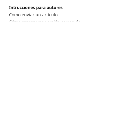
Intrucciones para autores
Cómo enviar un artículo
Cómo cargar una versión corregida
Cómo diligenciar metadatos en OJS
Instrucciones para revisores
Cómo hacer una revisión
Instrucciones para editores
Cómo enviar un artículo a revisión
Cómo enviar correcciones a los autores
Diagonal 53 n.° 34 - 53, Bogotá D.C. Colombia
Lunes a viernes 8.00 a.m. a 5 p.m. para todas
nuestras sedes