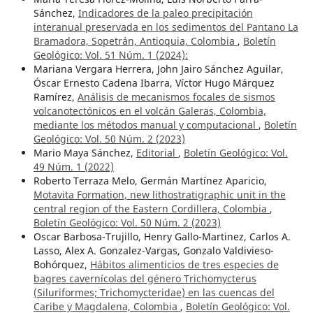
Sánchez,
Indicadores de la paleo precipitación
interanual preservada en los sedimentos del Pantano La
Bramadora, Sopetrán, Antioquia, Colombia
,
Boletín
Geológico: Vol. 51 Núm. 1 (2024):
Mariana Vergara Herrera, John Jairo Sánchez Aguilar,
Óscar Ernesto Cadena Ibarra, Víctor Hugo Márquez
Ramírez,
Análisis de mecanismos focales de sismos
volcanotectónicos en el volcán Galeras, Colombia,
mediante los métodos manual y computacional
,
Boletín
Geológico: Vol. 50 Núm. 2 (2023)
Mario Maya Sánchez,
Editorial
,
Boletín Geológico: Vol.
49 Núm. 1 (2022)
Roberto Terraza Melo, Germán Martínez Aparicio,
Motavita Formation, new lithostratigraphic unit in the
central region of the Eastern Cordillera, Colombia
,
Boletín Geológico: Vol. 50 Núm. 2 (2023)
Oscar Barbosa-Trujillo, Henry Gallo-Martinez, Carlos A.
Lasso, Alex A. Gonzalez-Vargas, Gonzalo Valdivieso-
Bohórquez,
Hábitos alimenticios de tres especies de
bagres cavernícolas del género Trichomycterus
(Siluriformes; Trichomycteridae) en las cuencas del
Caribe y Magdalena, Colombia
,
Boletín Geológico: Vol.