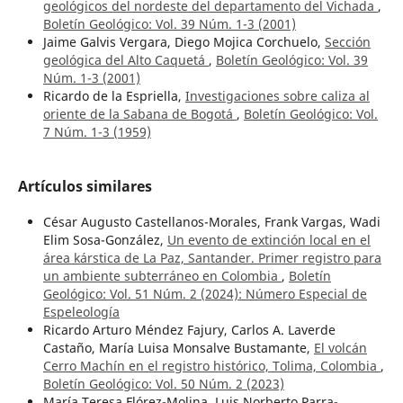
geológicos del nordeste del departamento del Vichada
,
Boletín Geológico: Vol. 39 Núm. 1-3 (2001)
Jaime Galvis Vergara, Diego Mojica Corchuelo,
Sección
geológica del Alto Caquetá
,
Boletín Geológico: Vol. 39
Núm. 1-3 (2001)
Ricardo de la Espriella,
Investigaciones sobre caliza al
oriente de la Sabana de Bogotá
,
Boletín Geológico: Vol.
7 Núm. 1-3 (1959)
Artículos similares
César Augusto Castellanos-Morales, Frank Vargas, Wadi
Elim Sosa-González,
Un evento de extinción local en el
área kárstica de La Paz, Santander. Primer registro para
un ambiente subterráneo en Colombia
,
Boletín
Geológico: Vol. 51 Núm. 2 (2024): Número Especial de
Espeleología
Ricardo Arturo Méndez Fajury, Carlos A. Laverde
Castaño, María Luisa Monsalve Bustamante,
El volcán
Cerro Machín en el registro histórico, Tolima, Colombia
,
Boletín Geológico: Vol. 50 Núm. 2 (2023)
María Teresa Flórez-Molina, Luis Norberto Parra-