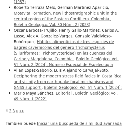
(1987)
Roberto Terraza Melo, Germán Martínez Aparicio,
Motavita Formation, new lithostratigraphic unit in the
central region of the Eastern Cordillera, Colombia
,
Boletín Geológico: Vol. 50 Núm. 2 (2023)
Oscar Barbosa-Trujillo, Henry Gallo-Martinez, Carlos A.
Lasso, Alex A. Gonzalez-Vargas, Gonzalo Valdivieso-
Bohórquez,
Hábitos alimenticios de tres especies de
bagres cavernícolas del género Trichomycterus
(Siluriformes; Trichomycteridae) en las cuencas del
Caribe y Magdalena, Colombia
,
Boletín Geológico: Vol.
51 Núm. 2 (2024): Número Especial de Espeleología
Allan López-Saborío, Luis Alejandro Carvajal-Soto,
Deciphering the modern stress field facies in Costa Rica
and vicinity from earthquake focal mechanisms and
GNSS support
,
Boletín Geológico: Vol. 51 Núm. 1 (2024):
Mario Maya Sánchez,
Editorial
,
Boletín Geológico: Vol.
49 Núm. 1 (2022)
1
2
3
>
>>
También puede
Iniciar una búsqueda de similitud avanzada