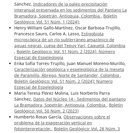
Sánchez,
Indicadores de la paleo precipitación
interanual preservada en los sedimentos del Pantano La
Bramadora, Sopetrán, Antioquia, Colombia
,
Boletín
Geológico: Vol. 51 Núm. 1 (2024):
Henry William Gallo-Martínez, Oscar Barbosa-Trujillo,
Francesco Sauro, Carlos A. Lasso,
Estigobiota
microscópica de un río subterráneo amazónico de
aguas negras, cueva del Tepuy Yarí, Caquetá, Colombia
,
Boletín Geológico: Vol. 51 Núm. 2 (2024): Número
Especial de Espeleología
Erika Sofía Torres-Trujillo, Juan Manuel Moreno-Murillo,
Caracterización geológica y espeleológica de la meseta
de Paramillo, Ábrego, Norte de Santander, Colombia
,
Boletín Geológico: Vol. 51 Núm. 2 (2024): Número
Especial de Espeleología
Maria Teresa Flórez Molina, Luis Norberto Parra
Sánchez,
Datos del Núcleo 14 - Sedimentos del pantano
La Bramadora, Sopetrán, Antioquia, Colombia
,
Boletín
Geológico: Vol. 50 Núm. 2 (2023)
Humberto Rosas García,
Observaciones sobre el
problema de la exageración vertical en
fotointerpretación
,
Boletín Geológico: Vol. 28 Núm. 3