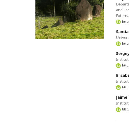
Departa
and Fac
Externa
http
Santia
Univers
http
Serge
Institu
http
Elizab
Institu
http
Jaime 
Institu
http