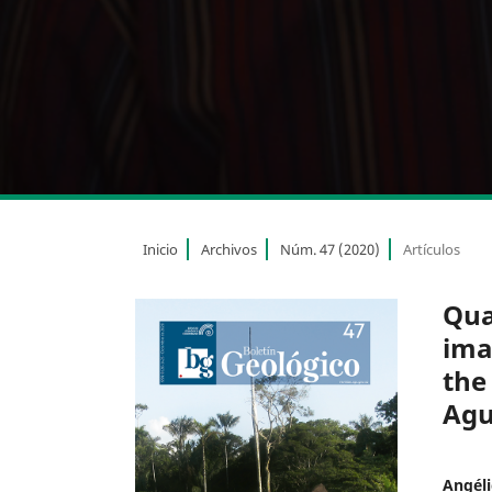
Inicio
Archivos
Núm. 47 (2020)
Artículos
Qua
ima
the
Agu
Angéli