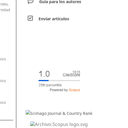
Guía para los autores
ndes,
rsidad
Envíar artículos
xico
xico
xico