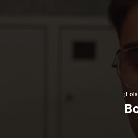
¡Hola
Bo