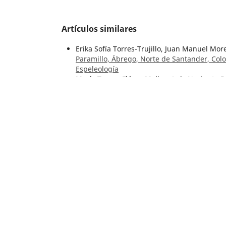
Artículos similares
Erika Sofía Torres-Trujillo, Juan Manuel Mor
Paramillo, Ábrego, Norte de Santander, Co
Espeleología
María Teresa Flórez-Molina, Luis Norberto 
preservada en los sedimentos del Pantano 
51 Núm. 1 (2024):
Gustavo Garzón-Valencia, Sonia Patricia Sa
cuatro cavidades subterráneas colombianas:
Número Especial de Espeleología
María Teresa Flórez Molina, Luis Norberto P
Sensores paleoclimáticos del último mileni
Colombia
,
Boletín Geológico: Vol. 50 Núm. 2
Francesco Sauro, Carlos A. Lasso,
Geoquímica
Chiribiquete, sector de los ríos Caquetá y Y
Especial de Espeleología
Ricardo Arturo Méndez Fajury, Carlos A. La
Machín en el registro histórico, Tolima, Co
César Augusto Castellanos-Morales, Frank V