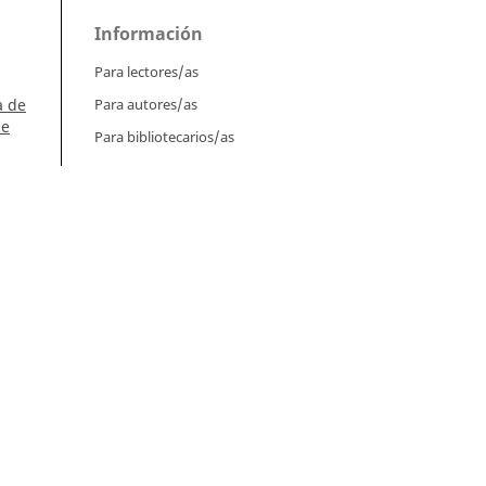
Información
Para lectores/as
a de
Para autores/as
de
Para bibliotecarios/as
l.
Tutoriales
):
Intrucciones para autores
Cómo enviar un artículo
n,
Cómo cargar una versión corregida
án,
Cómo diligenciar metadatos en OJS
Instrucciones para revisores
Cómo hacer una revisión
Instrucciones para editores
Cómo enviar un artículo a revisión