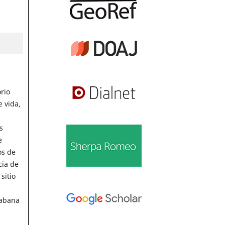
rio
 vida,
s
e
os de
cia de
sitio
sabana