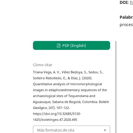
DOI:
h
Palabr
proces
PDF (English)
Cómo citar
Triana Vega, A. V., Vélez Bedoya, S., Sedov, S.,
Solleiro Rebolledo, E., & Díaz, J. (2020).
Quantitative analysis of micromorphological
images in edaphosedimentary sequences of the
archaeological sites of Tequendama and
Aguazuque, Sabana de Bogotá, Colombia.
Boletín
Geológico
, (47), 107–122.
https://doi.org/10.32685/0120-
1425/boletingeo.47.2020.495
Más formatos de cita