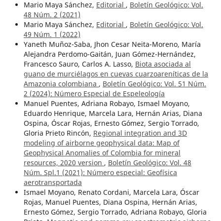
Mario Maya Sánchez,
Editorial
,
Boletín Geológico: Vol.
48 Núm. 2 (2021)
Mario Maya Sánchez,
Editorial
,
Boletín Geológico: Vol.
49 Núm. 1 (2022)
Yaneth Muñoz-Saba, Jhon Cesar Neita-Moreno, María
Alejandra Perdomo-Gaitán, Juan Gómez-Hernández,
Francesco Sauro, Carlos A. Lasso,
Biota asociada al
guano de murciélagos en cuevas cuarzoareníticas de la
Amazonia colombiana
,
Boletín Geológico: Vol. 51 Núm.
2 (2024): Número Especial de Espeleología
Manuel Puentes, Adriana Robayo, Ismael Moyano,
Eduardo Henrique, Marcela Lara, Hernán Arias, Diana
Ospina, Óscar Rojas, Ernesto Gómez, Sergio Torrado,
Gloria Prieto Rincón,
Regional integration and 3D
modeling of airborne geophysical data: Map of
Geophysical Anomalies of Colombia for mineral
resources, 2020 version
,
Boletín Geológico: Vol. 48
Núm. Spl.1 (2021): Número especial: Geofísica
aerotransportada
Ismael Moyano, Renato Cordani, Marcela Lara, Óscar
Rojas, Manuel Puentes, Diana Ospina, Hernán Arias,
Ernesto Gómez, Sergio Torrado, Adriana Robayo, Gloria