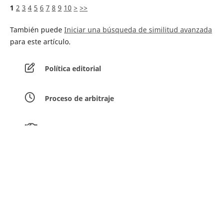
1
2
3
4
5
6
7
8
9
10
>
>>
También puede
Iniciar una búsqueda de similitud avanzada
para este artículo.
Política editorial
Proceso de arbitraje
Equipo editorial
Guía para los autores
Envíar artículos