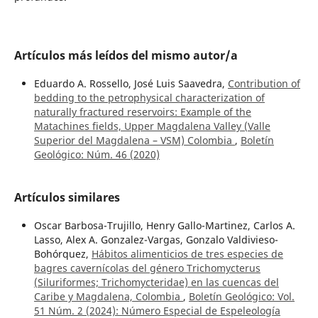
Artículos más leídos del mismo autor/a
Eduardo A. Rossello, José Luis Saavedra,
Contribution of
bedding to the petrophysical characterization of
naturally fractured reservoirs: Example of the
Matachines fields, Upper Magdalena Valley (Valle
Superior del Magdalena – VSM) Colombia
,
Boletín
Geológico: Núm. 46 (2020)
Artículos similares
Oscar Barbosa-Trujillo, Henry Gallo-Martinez, Carlos A.
Lasso, Alex A. Gonzalez-Vargas, Gonzalo Valdivieso-
Bohórquez,
Hábitos alimenticios de tres especies de
bagres cavernícolas del género Trichomycterus
(Siluriformes; Trichomycteridae) en las cuencas del
Caribe y Magdalena, Colombia
,
Boletín Geológico: Vol.
51 Núm. 2 (2024): Número Especial de Espeleología