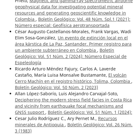
Prieto,
Magnetic and gamma-ray spectrometric airborne
geophysical data for investigating potential mineral
resources and generating geoscientific knowledge in
Colombia
,
Boletín Geológico: Vol. 48 Núm. Spl.1 (2021):
Número especial: Geofísica aerotransportada
César Augusto Castellanos-Morales, Frank Vargas, Wadi
Elim Sosa-González,
Un evento de extinción local en el
área kárstica de La Paz, Santander. Primer registro para
un ambiente subterráneo en Colombia
,
Boletín
Geológico: Vol. 51 Núm. 2 (2024): Número Especial de
Espeleología
Ricardo Arturo Méndez Fajury, Carlos A. Laverde
Castaño, María Luisa Monsalve Bustamante,
El volcán
Cerro Machín en el registro histórico, Tolima, Colombia
,
Boletín Geológico: Vol. 50 Núm. 2 (2023)
Allan López-Saborío, Luis Alejandro Carvajal-Soto,
Deciphering the modern stress field facies in Costa Rica
and vicinity from earthquake focal mechanisms and
GNSS support
,
Boletín Geológico: Vol. 51 Núm. 1 (2024):
Cesar Julio Rodríguez C., Ary Pernet M.,
Recursos
minerales de Antioquia
,
Boletín Geológico: Vol. 26 Núm.
3 (1983)