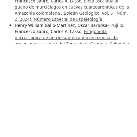
Francesco Sauro, Carlos A. Lasso,
Biota asociada al
guano de murciélagos en cuevas cuarzoareníticas de la
Amazonia colombiana
,
Boletín Geológico: Vol. 51 Núm.
2 (2024): Número Especial de Espeleología
Henry William Gallo-Martínez, Oscar Barbosa-Trujillo,
Francesco Sauro, Carlos A. Lasso,
Estigobiota
microscópica de un río subterráneo amazónico de
aguas negras, cueva del Tepuy Yarí, Caquetá, Colombia
,
Boletín Geológico: Vol. 51 Núm. 2 (2024): Número
Especial de Espeleología
Norma Marcela Lara, Hernán Darío Arias, Ismael
Enrique Moyano, Adriana Robayo, Ernesto Gómez, Diana
Ospina, Manuel Puentes, Sergio Torrado, Óscar Rojas,
Gloria Prieto,
Integration of geophysical information
with geological cartography for mineral resources
research and other applications in Colombia: examples
from the Serranía de San Lucas, Antioquia Batholith and
eastern Amazonia
,
Boletín Geológico: Vol. 48 Núm. Spl.1
(2021): Número especial: Geofísica aerotransportada
Mariana Vergara Herrera, John Jairo Sánchez Aguilar,
Óscar Ernesto Cadena Ibarra, Víctor Hugo Márquez
Ramírez,
Análisis de mecanismos focales de sismos
volcanotectónicos en el volcán Galeras, Colombia,