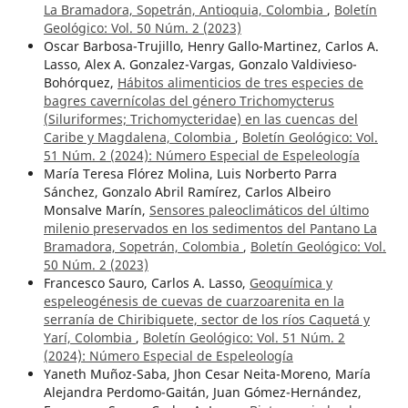
La Bramadora, Sopetrán, Antioquia, Colombia
,
Boletín
Geológico: Vol. 50 Núm. 2 (2023)
Oscar Barbosa-Trujillo, Henry Gallo-Martinez, Carlos A.
Lasso, Alex A. Gonzalez-Vargas, Gonzalo Valdivieso-
Bohórquez,
Hábitos alimenticios de tres especies de
bagres cavernícolas del género Trichomycterus
(Siluriformes; Trichomycteridae) en las cuencas del
Caribe y Magdalena, Colombia
,
Boletín Geológico: Vol.
51 Núm. 2 (2024): Número Especial de Espeleología
María Teresa Flórez Molina, Luis Norberto Parra
Sánchez, Gonzalo Abril Ramírez, Carlos Albeiro
Monsalve Marín,
Sensores paleoclimáticos del último
milenio preservados en los sedimentos del Pantano La
Bramadora, Sopetrán, Colombia
,
Boletín Geológico: Vol.
50 Núm. 2 (2023)
Francesco Sauro, Carlos A. Lasso,
Geoquímica y
espeleogénesis de cuevas de cuarzoarenita en la
serranía de Chiribiquete, sector de los ríos Caquetá y
Yarí, Colombia
,
Boletín Geológico: Vol. 51 Núm. 2
(2024): Número Especial de Espeleología
Yaneth Muñoz-Saba, Jhon Cesar Neita-Moreno, María
Alejandra Perdomo-Gaitán, Juan Gómez-Hernández,