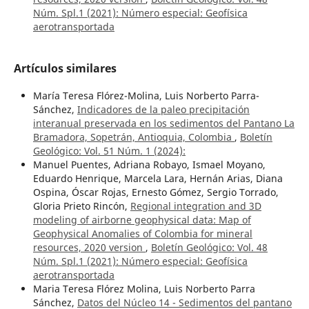
Núm. Spl.1 (2021): Número especial: Geofísica
aerotransportada
Artículos similares
María Teresa Flórez-Molina, Luis Norberto Parra-
Sánchez,
Indicadores de la paleo precipitación
interanual preservada en los sedimentos del Pantano La
Bramadora, Sopetrán, Antioquia, Colombia
,
Boletín
Geológico: Vol. 51 Núm. 1 (2024):
Manuel Puentes, Adriana Robayo, Ismael Moyano,
Eduardo Henrique, Marcela Lara, Hernán Arias, Diana
Ospina, Óscar Rojas, Ernesto Gómez, Sergio Torrado,
Gloria Prieto Rincón,
Regional integration and 3D
modeling of airborne geophysical data: Map of
Geophysical Anomalies of Colombia for mineral
resources, 2020 version
,
Boletín Geológico: Vol. 48
Núm. Spl.1 (2021): Número especial: Geofísica
aerotransportada
Maria Teresa Flórez Molina, Luis Norberto Parra
Sánchez,
Datos del Núcleo 14 - Sedimentos del pantano