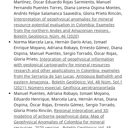
Martínez, Oscar Eduardo Rojas Sarmiento, Manuel
Fernando Puentes Torres, Diana Lorena Ospina Montes,
Andrés Felipe Salamanca Saavedra, Gloria Prieto Rincón,
Interpretation of geophysical anomalies for mineral
resource potential evaluation in Colombia: Examples
from the northern Andes and Amazonian regions
,
Boletín Geológico: Núm. 46 (2020)
Norma Marcela Lara, Hernán Darío Arias, Ismael
Enrique Moyano, Adriana Robayo, Ernesto Gómez, Diana
Ospina, Manuel Puentes, Sergio Torrado, Óscar Rojas,
Gloria Prieto,
Integration of geophysical information
with geological cartography for mineral resources
research and other applications in Colombia: examples
from the Serranía de San Lucas, Antioquia Batholith and
eastern Amazonia
,
Boletín Geológico: Vol. 48 Núm. Spl.1
(2021): Número especial: Geofísica aerotransportada
Manuel Puentes, Adriana Robayo, Ismael Moyano,
Eduardo Henrique, Marcela Lara, Hernán Arias, Diana
Ospina, Óscar Rojas, Ernesto Gómez, Sergio Torrado,
Gloria Prieto Rincón,
Regional integration and 3D
modeling of airborne geophysical data: Map of
Geophysical Anomalies of Colombia for mineral
resources, 2020 version
,
Boletín Geológico: Vol. 48