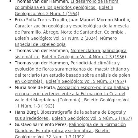
Thomas van der Hammen,
El desarrollo de la flora
colombiana en los periodos geológicos
,
Boletín
Geológico: Vol. 2 Núm. 1 (1954)
Erika Sofía Torres-Trujillo, Juan Manuel Moreno-Murillo,
Caracterización geológica y espeleológica de la meseta
de Paramillo, Ábrego, Norte de Santander, Colombia
,
Boletín Geológico: Vol. 51 Núm. 2 (2024): Número
Especial de Espeleología
Thomas van der Hammen,
Nomenclatura palinológica
sistemática
,
Boletín Geológico: Vol. 4 Núm. 2-3 (1956)
Thomas van der Hammen,
Periodicidad climática y
evolución de floras suramericanas del maestrichtiano y
del terciario (un estudio basado sobre análisis de polen
en Colombia)
,
Boletín Geológico: Vol. 5 Núm. 2 (1957)
Nuria Solé de Porta,
Asociación esporo-polínica hallada
en una serie perteneciente a la Formación La Cira del
valle del Magdalena (Colombia)
,
Boletín Geológico: Vol.
11 Núm. 1-3 (1963)
Hans Bürgl,
Bioestratigrafía de la sabana de Bogotá y
sus alrededores
,
Boletín Geológico: Vol. 5 Núm. 2 (1957)
Gustavo Sarmiento Pérez,
Palinología de la Formación
Guaduas. Estratigráfica y sistemática
,
Boletín
Geológico: Vol. 32 Núm. 1-3 (1992)