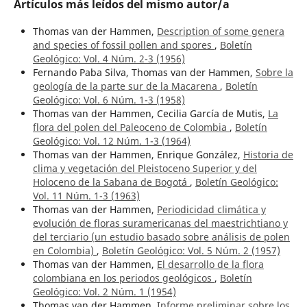
Artículos más leídos del mismo autor/a
Thomas van der Hammen,
Description of some genera
and species of fossil pollen and spores
,
Boletín
Geológico: Vol. 4 Núm. 2-3 (1956)
Fernando Paba Silva, Thomas van der Hammen,
Sobre la
geología de la parte sur de la Macarena
,
Boletín
Geológico: Vol. 6 Núm. 1-3 (1958)
Thomas van der Hammen, Cecilia García de Mutis,
La
flora del polen del Paleoceno de Colombia
,
Boletín
Geológico: Vol. 12 Núm. 1-3 (1964)
Thomas van der Hammen, Enrique González,
Historia de
clima y vegetación del Pleistoceno Superior y del
Holoceno de la Sabana de Bogotá
,
Boletín Geológico:
Vol. 11 Núm. 1-3 (1963)
Thomas van der Hammen,
Periodicidad climática y
evolución de floras suramericanas del maestrichtiano y
del terciario (un estudio basado sobre análisis de polen
en Colombia)
,
Boletín Geológico: Vol. 5 Núm. 2 (1957)
Thomas van der Hammen,
El desarrollo de la flora
colombiana en los periodos geológicos
,
Boletín
Geológico: Vol. 2 Núm. 1 (1954)
Thomas van der Hammen,
Informe preliminar sobre los