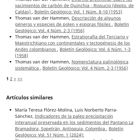
yacimientos de carbón de Quinchia - Riosucio (depto. de
Caldas)
,
Boletín Geológico: Vol. 1 Núm. 8-10 (1953)
Thomas van der Hammen,
Descripción de algunos
géneros y especies de polen y esporas fósiles
,
Boletín
Geológico: Vol. 4 Núm. 2-3 (1956)
Thomas van der Hammen,
Estratigrafía del Terciario y
Maestrichtiano con continentales y tectogénesis de los
Andes colombianos
,
Boletín Geológico: Vol. 6 Núm. 1-3
(1958)
Thomas van der Hammen,
Nomenclatura palinológica
sistemática
,
Boletín Geológico: Vol. 4 Núm. 2-3 (1956)
1
2
>
>>
Artículos similares
María Teresa Flórez-Molina, Luis Norberto Parra-
Sánchez,
Indicadores de la paleo precipitación
interanual preservada en los sedimentos del Pantano La
Bramadora, Sopetrán, Antioquia, Colombia
,
Boletín
Geológico: Vol. 51 Núm. 1 (2024):