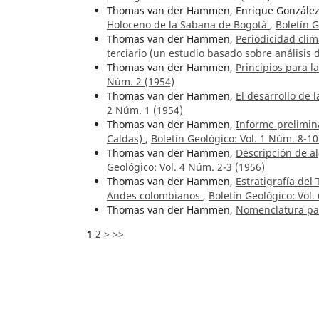
Thomas van der Hammen, Enrique Gonzále
Holoceno de la Sabana de Bogotá
,
Boletín G
Thomas van der Hammen,
Periodicidad clim
terciario (un estudio basado sobre análisis
Thomas van der Hammen,
Principios para l
Núm. 2 (1954)
Thomas van der Hammen,
El desarrollo de 
2 Núm. 1 (1954)
Thomas van der Hammen,
Informe prelimina
Caldas)
,
Boletín Geológico: Vol. 1 Núm. 8-10
Thomas van der Hammen,
Descripción de a
Geológico: Vol. 4 Núm. 2-3 (1956)
Thomas van der Hammen,
Estratigrafía del
Andes colombianos
,
Boletín Geológico: Vol.
Thomas van der Hammen,
Nomenclatura pal
1
2
>
>>
Artículos similares
Erika Sofía Torres-Trujillo, Juan Manuel Mor