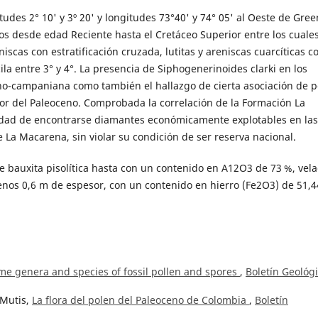
tudes 2° 10' y 3º 20' y longitudes 73°40' y 74° 05' al Oeste de Gre
os desde edad Reciente hasta el Cretáceo Superior entre los cuale
scas con estratificación cruzada, lutitas y areniscas cuarcíticas c
a entre 3° y 4°. La presencia de Siphogenerinoides clarki en los
no-campaniana como también el hallazgo de cierta asociación de p
vor del Paleoceno. Comprobada la correlación de la Formación La
dad de encontrarse diamantes económicamente explotables en las 
 La Macarena, sin violar su condición de ser reserva nacional.
 bauxita pisolítica hasta con un contenido en A12O3 de 73 %, vel
enos 0,6 m de espesor, con un contenido en hierro (Fe2O3) de 51,4
ome genera and species of fossil pollen and spores
,
Boletín Geológi
 Mutis,
La flora del polen del Paleoceno de Colombia
,
Boletín