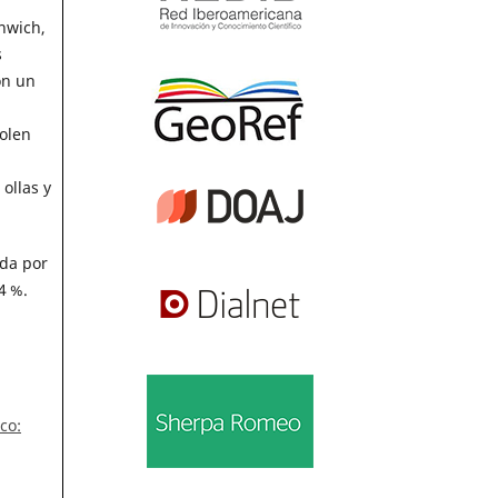
enwich,
s
on un
olen
ollas y
ada por
4 %.
co: