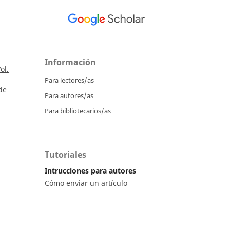
Información
ol.
Para lectores/as
de
Para autores/as
Para bibliotecarios/as
Tutoriales
Intrucciones para autores
Cómo enviar un artículo
Cómo cargar una versión corregida
Cómo diligenciar metadatos en OJS
a de
Instrucciones para revisores