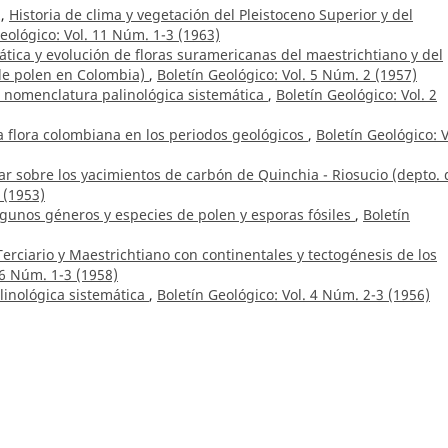
z,
Historia de clima y vegetación del Pleistoceno Superior y del
eológico: Vol. 11 Núm. 1-3 (1963)
ática y evolución de floras suramericanas del maestrichtiano y del
 de polen en Colombia)
,
Boletín Geológico: Vol. 5 Núm. 2 (1957)
a nomenclatura palinológica sistemática
,
Boletín Geológico: Vol. 2
la flora colombiana en los periodos geológicos
,
Boletín Geológico: V
r sobre los yacimientos de carbón de Quinchia - Riosucio (depto. 
 (1953)
lgunos géneros y especies de polen y esporas fósiles
,
Boletín
 Terciario y Maestrichtiano con continentales y tectogénesis de los
 6 Núm. 1-3 (1958)
inológica sistemática
,
Boletín Geológico: Vol. 4 Núm. 2-3 (1956)
eno-Murillo,
Caracterización geológica y espeleológica de la meset