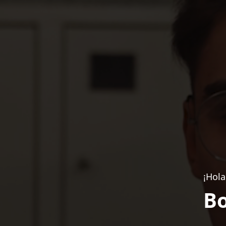
¡Hola
Bo