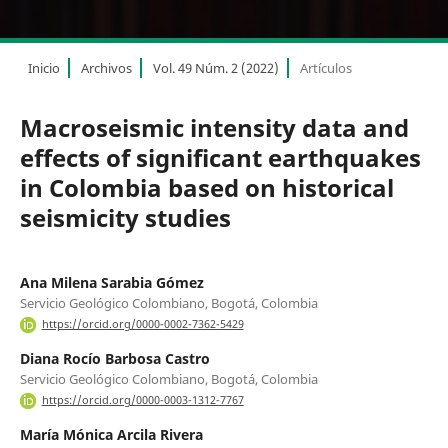
Inicio
Archivos
Vol. 49 Núm. 2 (2022)
Artículos
Macroseismic intensity data and
effects of significant earthquakes
in Colombia based on historical
seismicity studies
Ana Milena Sarabia Gómez
Servicio Geológico Colombiano, Bogotá, Colombia
https://orcid.org/0000-0002-7362-5429
Diana Rocío Barbosa Castro
Servicio Geológico Colombiano, Bogotá, Colombia
https://orcid.org/0000-0003-1312-7767
María Mónica Arcila Rivera