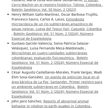
Cerro Machín en el registro histórico, Tolima, Colombia
,
Boletín Geológico: Vol. 50 Núm. 2 (2023)
Henry William Gallo-Martínez, Oscar Barbosa-Trujillo,
Francesco Sauro, Carlos A. Lasso,
Estigobiota
microscópica de un río subterráneo amazónico de
aguas negras, cueva del Tepuy Yarí, Caquetá, Colombia
,
Boletín Geológico: Vol. 51 Núm. 2 (2024): Número
Especial de Espeleología
Gustavo Garzón-Valencia, Sonia Patricia Salazar-
Velásquez, Luisa Fernanda Meza-Maldonado ,
Microclimas en cuatro cavidades subterráneas
colombianas: evaluación fisicoquímica
,
Boletín
Geológico: Vol. 51 Núm. 2 (2024): Número Especial de
Espeleología
César Augusto Castellanos-Morales, Frank Vargas, Wadi
Elim Sosa-González,
Un evento de extinción local en el
área kárstica de La Paz, Santander. Primer registro para
un ambiente subterráneo en Colombia
,
Boletín
Geológico: Vol. 51 Núm. 2 (2024): Número Especial de
Espeleología
John Jairo Sánchez,
Reports of abnormal animal
behavior in relation to earth-quakes in Colombia
,