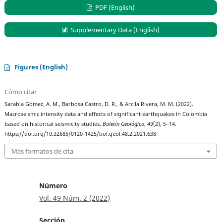
PDF (English)
Supplementary Data (English)
Figures (English)
Cómo citar
Sarabia Gómez, A. M., Barbosa Castro, D. R., & Arcila Rivera, M. M. (2022).
Macroseismic intensity data and effects of significant earthquakes in Colombia
based on historical seismicity studies.
Boletín Geológico
,
49
(2), 5–14.
https://doi.org/10.32685/0120-1425/bol.geol.48.2.2021.638
Más formatos de cita
Número
Vol. 49 Núm. 2 (2022)
Sección