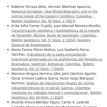
Roberto Terraza Melo, Germán Martínez Aparicio,
Motavita Formation, new lithostratigraphic unit in the
central region of the Eastern Cordillera, Colombia
,
Boletín Geológico: Vol. 50 Núm. 2 (2023)
Erika Sofía Torres-Trujillo, Juan Manuel Moreno-Murillo,
Caracterización geológica y espeleológica de la meseta
de Paramillo, Ábrego, Norte de Santander, Colombia
,
Boletín Geológico: Vol. 51 Núm. 2 (2024): Número
Especial de Espeleología
María Teresa Flórez-Molina, Luis Norberto Parra-
Sánchez,
Indicadores de la paleo precipitación
interanual preservada en los sedimentos del Pantano La
Bramadora, Sopetrán, Antioquia, Colombia
,
Boletín
Geológico: Vol. 51 Núm. 1 (2024):
Mariana Vergara Herrera, John Jairo Sánchez Aguilar,
Óscar Ernesto Cadena Ibarra, Víctor Hugo Márquez
Ramírez,
Análisis de mecanismos focales de sismos
volcanotectónicos en el volcán Galeras, Colombia,
mediante los métodos manual y computacional
,
Boletín
Geológico: Vol. 50 Núm. 2 (2023)
Ricardo Arturo Méndez Fajury, Carlos A. Laverde
Castaño, María Luisa Monsalve Bustamante,
El volcán