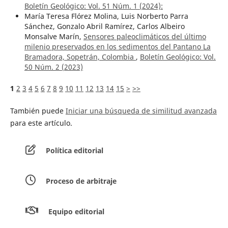
Boletín Geológico: Vol. 51 Núm. 1 (2024):
María Teresa Flórez Molina, Luis Norberto Parra
Sánchez, Gonzalo Abril Ramírez, Carlos Albeiro
Monsalve Marín,
Sensores paleoclimáticos del último
milenio preservados en los sedimentos del Pantano La
Bramadora, Sopetrán, Colombia
,
Boletín Geológico: Vol.
50 Núm. 2 (2023)
1
2
3
4
5
6
7
8
9
10
11
12
13
14
15
>
>>
También puede
Iniciar una búsqueda de similitud avanzada
para este artículo.
Política editorial
Proceso de arbitraje
Equipo editorial