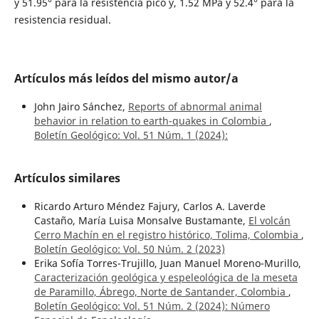
y 51.95° para la resistencia pico y, 1.52 MPa y 52.4° para la
resistencia residual.
Artículos más leídos del mismo autor/a
John Jairo Sánchez,
Reports of abnormal animal
behavior in relation to earth-quakes in Colombia
,
Boletín Geológico: Vol. 51 Núm. 1 (2024):
Artículos similares
Ricardo Arturo Méndez Fajury, Carlos A. Laverde
Castaño, María Luisa Monsalve Bustamante,
El volcán
Cerro Machín en el registro histórico, Tolima, Colombia
,
Boletín Geológico: Vol. 50 Núm. 2 (2023)
Erika Sofía Torres-Trujillo, Juan Manuel Moreno-Murillo,
Caracterización geológica y espeleológica de la meseta
de Paramillo, Ábrego, Norte de Santander, Colombia
,
Boletín Geológico: Vol. 51 Núm. 2 (2024): Número