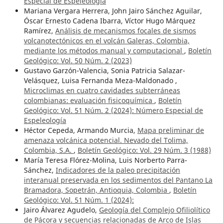
Especial de Espeleología
Mariana Vergara Herrera, John Jairo Sánchez Aguilar,
Óscar Ernesto Cadena Ibarra, Víctor Hugo Márquez
Ramírez,
Análisis de mecanismos focales de sismos
volcanotectónicos en el volcán Galeras, Colombia,
mediante los métodos manual y computacional
,
Boletín
Geológico: Vol. 50 Núm. 2 (2023)
Gustavo Garzón-Valencia, Sonia Patricia Salazar-
Velásquez, Luisa Fernanda Meza-Maldonado ,
Microclimas en cuatro cavidades subterráneas
colombianas: evaluación fisicoquímica
,
Boletín
Geológico: Vol. 51 Núm. 2 (2024): Número Especial de
Espeleología
Héctor Cepeda, Armando Murcia,
Mapa preliminar de
amenaza volcánica potencial. Nevado del Tolima,
Colombia, S.A.
,
Boletín Geológico: Vol. 29 Núm. 3 (1988)
María Teresa Flórez-Molina, Luis Norberto Parra-
Sánchez,
Indicadores de la paleo precipitación
interanual preservada en los sedimentos del Pantano La
Bramadora, Sopetrán, Antioquia, Colombia
,
Boletín
Geológico: Vol. 51 Núm. 1 (2024):
Jairo Álvarez Agudelo,
Geología del Complejo Ofiliolítico
de Pácora y secuencias relacionadas de Arco de Islas