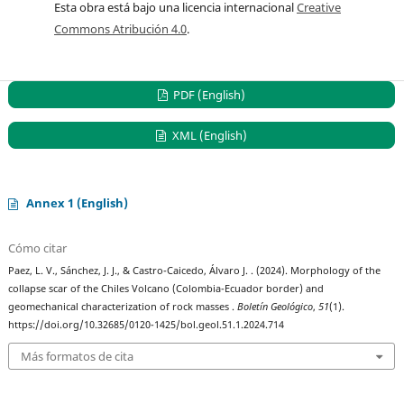
Esta obra está bajo una licencia internacional
Creative
Commons Atribución 4.0
.
PDF (English)
XML (English)
Annex 1 (English)
Cómo citar
Paez, L. V., Sánchez, J. J., & Castro-Caicedo, Álvaro J. . (2024). Morphology of the
collapse scar of the Chiles Volcano (Colombia-Ecuador border) and
geomechanical characterization of rock masses .
Boletín Geológico
,
51
(1).
https://doi.org/10.32685/0120-1425/bol.geol.51.1.2024.714
Más formatos de cita