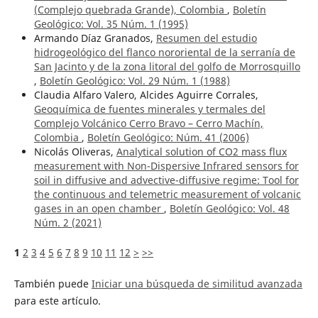
(Complejo quebrada Grande), Colombia
,
Boletín
Geológico: Vol. 35 Núm. 1 (1995)
Armando Díaz Granados,
Resumen del estudio
hidrogeológico del flanco nororiental de la serranía de
San Jacinto y de la zona litoral del golfo de Morrosquillo
,
Boletín Geológico: Vol. 29 Núm. 1 (1988)
Claudia Alfaro Valero, Alcides Aguirre Corrales,
Geoquímica de fuentes minerales y termales del
Complejo Volcánico Cerro Bravo – Cerro Machín,
Colombia
,
Boletín Geológico: Núm. 41 (2006)
Nicolás Oliveras,
Analytical solution of CO2 mass flux
measurement with Non-Dispersive Infrared sensors for
soil in diffusive and advective-diffusive regime: Tool for
the continuous and telemetric measurement of volcanic
gases in an open chamber
,
Boletín Geológico: Vol. 48
Núm. 2 (2021)
1
2
3
4
5
6
7
8
9
10
11
12
>
>>
También puede
Iniciar una búsqueda de similitud avanzada
para este artículo.