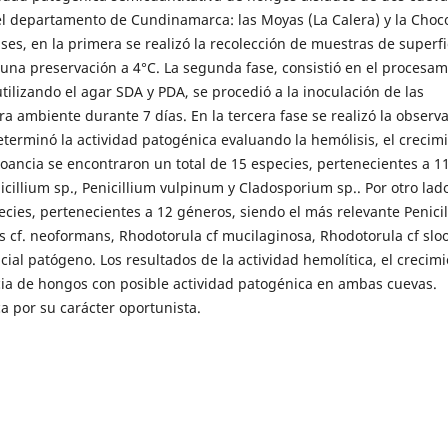
n el departamento de Cundinamarca: las Moyas (La Calera) y la Choc
es, en la primera se realizó la recolección de muestras de superfi
on una preservación a 4°C. La segunda fase, consistió en el procesa
tilizando el agar SDA y PDA, se procedió a la inoculación de las
 ambiente durante 7 días. En la tercera fase se realizó la observa
determinó la actividad patogénica evaluando la hemólisis, el crecim
ocoancia se encontraron un total de 15 especies, pertenecientes a 1
illium sp., Penicillium vulpinum y Cladosporium sp.. Por otro lado
ecies, pertenecientes a 12 géneros, siendo el más relevante Penici
cf. neoformans, Rhodotorula cf mucilaginosa, Rhodotorula cf sloo
ial patógeno. Los resultados de la actividad hemolítica, el crecim
encia de hongos con posible actividad patogénica en ambas cuevas.
a por su carácter oportunista.