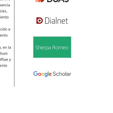
oancia
cies,
miento
ción e
iento
1
, en la
llium
ffiae y
iento
Información
Para lectores/as
Para autores/as