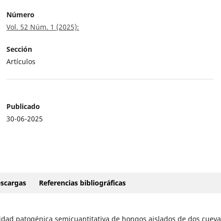
Número
Vol. 52 Núm. 1 (2025):
Sección
Artículos
Publicado
30-06-2025
scargas
Referencias bibliográficas
vidad patogénica semicuantitativa de hongos aislados de dos cueva