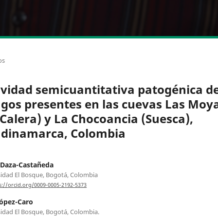
os
ividad semicuantitativa patogénica d
gos presentes en las cuevas Las Moy
 Calera) y La Chocoancia (Suesca),
dinamarca, Colombia
 Daza-Castañeda
idad El Bosque, Bogotá, Colombia
s://orcid.org/0009-0005-2192-5373
ópez-Caro
idad El Bosque, Bogotá, Colombia.