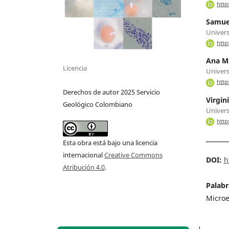
http
Samuel
Univers
http
Ana Ma
Licencia
Univers
http
Derechos de autor 2025 Servicio
Virgin
Geológico Colombiano
Univers
http
Esta obra está bajo una licencia
internacional
Creative Commons
DOI:
h
Atribución 4.0
.
Palabr
Microe