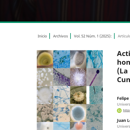
Inicio
Archivos
Vol. 52 Núm. 1 (2025):
Artícul
Act
hon
(La
Cun
Felipe
Univers
http
Juan L
Univers