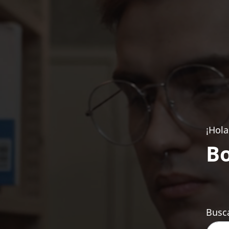
¡Hola
Bo
Busca