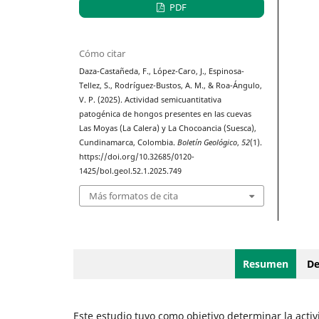
PDF
Cómo citar
Daza-Castañeda, F., López-Caro, J., Espinosa-
Tellez, S., Rodríguez-Bustos, A. M., & Roa-Ángulo,
V. P. (2025). Actividad semicuantitativa
patogénica de hongos presentes en las cuevas
Las Moyas (La Calera) y La Chocoancia (Suesca),
Cundinamarca, Colombia.
Boletín Geológico
,
52
(1).
https://doi.org/10.32685/0120-
1425/bol.geol.52.1.2025.749
Más formatos de cita
Resumen
De
Este estudio tuvo como objetivo determinar la acti