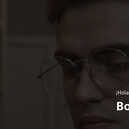
¡Hola
Bo