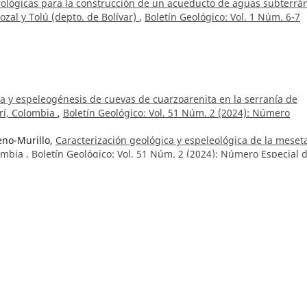
rológicas para la construcción de un acueducto de aguas subterrá
zal y Tolú (depto. de Bolívar)
,
Boletín Geológico: Vol. 1 Núm. 6-7
 y espeleogénesis de cuevas de cuarzoarenita en la serranía de
arí, Colombia
,
Boletín Geológico: Vol. 51 Núm. 2 (2024): Número
eno-Murillo,
Caracterización geológica y espeleológica de la meset
lombia
,
Boletín Geológico: Vol. 51 Núm. 2 (2024): Número Especial 
Parra-Sánchez,
Indicadores de la paleo precipitación interanual
La Bramadora, Sopetrán, Antioquia, Colombia
,
Boletín Geológico: Vo
arra Sánchez, Gonzalo Abril Ramírez, Carlos Albeiro Monsalve Marí
o preservados en los sedimentos del Pantano La Bramadora, Sopetr
 (2023)
Parra Sánchez,
Datos del Núcleo 14 - Sedimentos del pantano La
,
Boletín Geológico: Vol. 50 Núm. 2 (2023)
Trujillo, Francesco Sauro, Carlos A. Lasso,
Estigobiota microscópi
negras, cueva del Tepuy Yarí, Caquetá, Colombia
,
Boletín Geológic