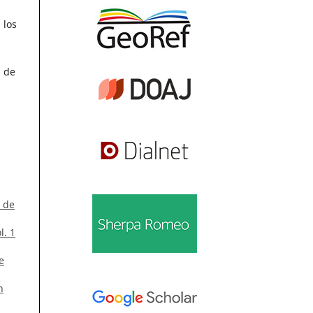
 los
s de
o de
l. 1
e
n