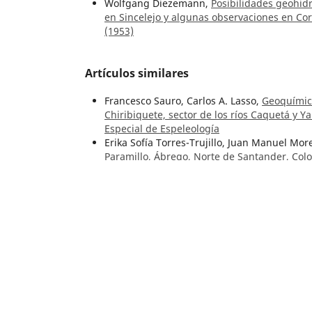
Wolfgang Diezemann,
Posibilidades geohid
en Sincelejo y algunas observaciones en Coro
(1953)
Artículos similares
Francesco Sauro, Carlos A. Lasso,
Geoquímica
Chiribiquete, sector de los ríos Caquetá y Y
Especial de Espeleología
Erika Sofía Torres-Trujillo, Juan Manuel Mor
Paramillo, Ábrego, Norte de Santander, Co
Espeleología
María Teresa Flórez-Molina, Luis Norberto 
preservada en los sedimentos del Pantano 
51 Núm. 1 (2024):
María Teresa Flórez Molina, Luis Norberto P
Sensores paleoclimáticos del último mileni
Colombia
,
Boletín Geológico: Vol. 50 Núm. 2
Maria Teresa Flórez Molina, Luis Norberto 
Bramadora, Sopetrán, Antioquia, Colombia
Henry William Gallo-Martínez, Oscar Barbosa-
de un río subterráneo amazónico de aguas 