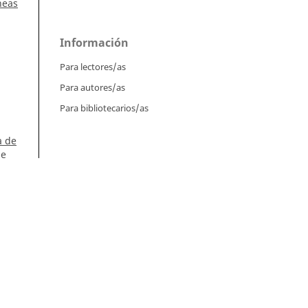
neas
Información
Para lectores/as
Para autores/as
Para bibliotecarios/as
a de
de
Tutoriales
Intrucciones para autores
l.
Cómo enviar un artículo
Cómo cargar una versión corregida
n,
án,
Cómo diligenciar metadatos en OJS
Instrucciones para revisores
Cómo hacer una revisión
ca
o:
Instrucciones para editores