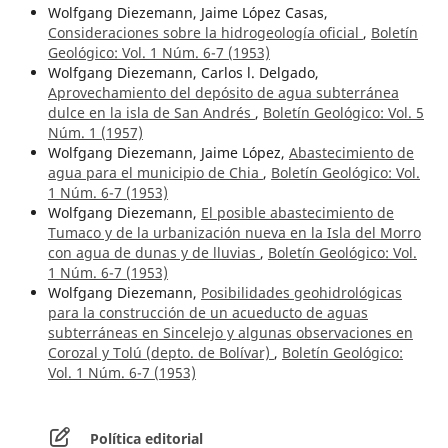
Wolfgang Diezemann, Jaime López Casas,
Consideraciones sobre la hidrogeología oficial
,
Boletín
Geológico: Vol. 1 Núm. 6-7 (1953)
Wolfgang Diezemann, Carlos l. Delgado,
Aprovechamiento del depósito de agua subterránea
dulce en la isla de San Andrés
,
Boletín Geológico: Vol. 5
Núm. 1 (1957)
Wolfgang Diezemann, Jaime López,
Abastecimiento de
agua para el municipio de Chia
,
Boletín Geológico: Vol.
1 Núm. 6-7 (1953)
Wolfgang Diezemann,
El posible abastecimiento de
Tumaco y de la urbanización nueva en la Isla del Morro
con agua de dunas y de lluvias
,
Boletín Geológico: Vol.
1 Núm. 6-7 (1953)
Wolfgang Diezemann,
Posibilidades geohidrológicas
para la construcción de un acueducto de aguas
subterráneas en Sincelejo y algunas observaciones en
Corozal y Tolú (depto. de Bolívar)
,
Boletín Geológico:
Vol. 1 Núm. 6-7 (1953)
Política editorial