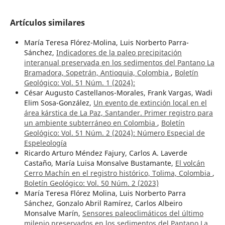
Artículos similares
María Teresa Flórez-Molina, Luis Norberto Parra-
Sánchez,
Indicadores de la paleo precipitación
interanual preservada en los sedimentos del Pantano La
Bramadora, Sopetrán, Antioquia, Colombia
,
Boletín
Geológico: Vol. 51 Núm. 1 (2024):
César Augusto Castellanos-Morales, Frank Vargas, Wadi
Elim Sosa-González,
Un evento de extinción local en el
área kárstica de La Paz, Santander. Primer registro para
un ambiente subterráneo en Colombia
,
Boletín
Geológico: Vol. 51 Núm. 2 (2024): Número Especial de
Espeleología
Ricardo Arturo Méndez Fajury, Carlos A. Laverde
Castaño, María Luisa Monsalve Bustamante,
El volcán
Cerro Machín en el registro histórico, Tolima, Colombia
,
Boletín Geológico: Vol. 50 Núm. 2 (2023)
María Teresa Flórez Molina, Luis Norberto Parra
Sánchez, Gonzalo Abril Ramírez, Carlos Albeiro
Monsalve Marín,
Sensores paleoclimáticos del último
milenio preservados en los sedimentos del Pantano La