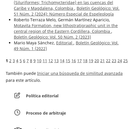
(Siluriformes; Trichomycteridae) en las cuencas del
Caribe y Magdalena, Colombia
,
Boletín Geológico: Vol.
51 Núm. 2 (2024): Número Especial de Espeleología
Roberto Terraza Melo, Germán Martínez Aparicio,
Motavita Formation, new lithostratigraphic unit in the
central region of the Eastern Cordillera, Colombia
,
Boletín Geológico: Vol. 50 Núm. 2 (2023)
Mario Maya Sánchez,
Editorial
,
Boletín Geológico: Vol.
49 Núm. 1 (2022)
1
2
3
4
5
6
7
8
9
10
11
12
13
14
15
16
17
18
19
20
21
22
23
24
25
También puede
Iniciar una búsqueda de similitud avanzada
para este artículo.
Política editorial
Proceso de arbitraje