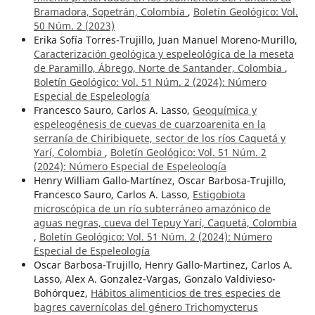
Bramadora, Sopetrán, Colombia
,
Boletín Geológico: Vol.
50 Núm. 2 (2023)
Erika Sofía Torres-Trujillo, Juan Manuel Moreno-Murillo,
Caracterización geológica y espeleológica de la meseta
de Paramillo, Ábrego, Norte de Santander, Colombia
,
Boletín Geológico: Vol. 51 Núm. 2 (2024): Número
Especial de Espeleología
Francesco Sauro, Carlos A. Lasso,
Geoquímica y
espeleogénesis de cuevas de cuarzoarenita en la
serranía de Chiribiquete, sector de los ríos Caquetá y
Yarí, Colombia
,
Boletín Geológico: Vol. 51 Núm. 2
(2024): Número Especial de Espeleología
Henry William Gallo-Martínez, Oscar Barbosa-Trujillo,
Francesco Sauro, Carlos A. Lasso,
Estigobiota
microscópica de un río subterráneo amazónico de
aguas negras, cueva del Tepuy Yarí, Caquetá, Colombia
,
Boletín Geológico: Vol. 51 Núm. 2 (2024): Número
Especial de Espeleología
Oscar Barbosa-Trujillo, Henry Gallo-Martinez, Carlos A.
Lasso, Alex A. Gonzalez-Vargas, Gonzalo Valdivieso-
Bohórquez,
Hábitos alimenticios de tres especies de
bagres cavernícolas del género Trichomycterus