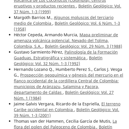
volcánica de Los Coconucos (Colombia): centros
eruptivos y productos recientes
,
Boletín Geológico: Vol.
37 Núm. 1-3 (1999)
Margoth Barrios M.,
Algunos moluscos del terciario
medio de Colombia
,
Boletín Geológico: Vol. 6 Núm. 1-3
(1958)
Héctor Cepeda, Armando Murcia,
Mapa preliminar de
amenaza volcánica potencial. Nevado del Tolima,
Colombia, S.A.
,
Boletín Geológico: Vol. 29 Núm. 3 (1988)
Gustavo Sarmiento Pérez,
Palinología de la Formación
Guaduas. Estratigráfica y sistemática
,
Boletín
Geológico: Vol. 32 Núm. 1-3 (1992)
Hernando Lozano Q., Humberto Perez S., Carlos J. Vesga
G.,
Prospección geoquímica y génesis del mercurio en el
flanco occidental de la cordillera Central de Colombia:
municipios de Aránzazu, Salamina y Pacora,
departamento de Caldas
,
Boletín Geológico: Vol. 27
Núm. 1 (1984)
Jaime Galvis Vergara, Ricardo de la Espriella,
El terreno
Caribe occidental en Colombia
,
Boletín Geológico: Vol.
39 Núm. 1-3 (2001)
Thomas van der Hammen, Cecilia García de Mutis,
La
flora del polen del Paleoceno de Colombia
,
Boletín