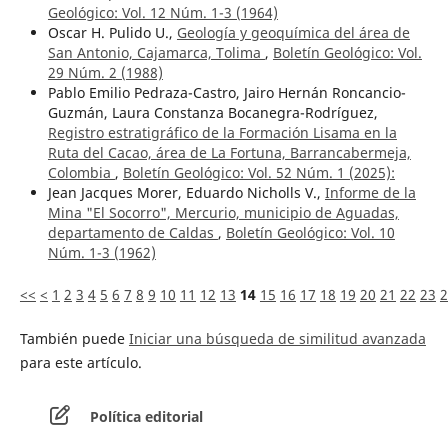
Geológico: Vol. 12 Núm. 1-3 (1964)
Oscar H. Pulido U.,
Geología y geoquímica del área de
San Antonio, Cajamarca, Tolima
,
Boletín Geológico: Vol.
29 Núm. 2 (1988)
Pablo Emilio Pedraza-Castro, Jairo Hernán Roncancio-
Guzmán, Laura Constanza Bocanegra-Rodríguez,
Registro estratigráfico de la Formación Lisama en la
Ruta del Cacao, área de La Fortuna, Barrancabermeja,
Colombia
,
Boletín Geológico: Vol. 52 Núm. 1 (2025):
Jean Jacques Morer, Eduardo Nicholls V.,
Informe de la
Mina "El Socorro", Mercurio, municipio de Aguadas,
departamento de Caldas
,
Boletín Geológico: Vol. 10
Núm. 1-3 (1962)
<<
<
1
2
3
4
5
6
7
8
9
10
11
12
13
14
15
16
17
18
19
20
21
22
23
2
También puede
Iniciar una búsqueda de similitud avanzada
para este artículo.
Política editorial