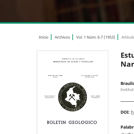
Inicio
Archivos
Vol. 1 Núm. 6-7 (1953)
Artícul
Est
Nar
Brauli
Institu
DOI:
h
Palabr