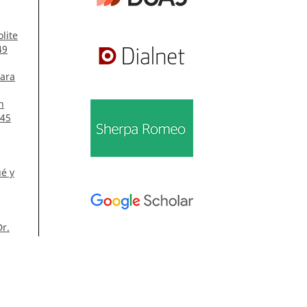
lite
49
para
n
 45
ué y
Dr.
úm.
Información
Para lectores/as
Para autores/as