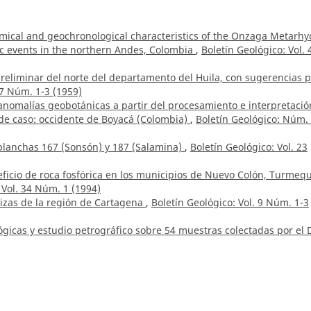
mical and geochronological characteristics of the Onzaga Metarhyo
ic events in the northern Andes, Colombia
,
Boletín Geológico: Vol. 
reliminar del norte del departamento del Huila, con sugerencias 
 7 Núm. 1-3 (1959)
 anomalías geobotánicas a partir del procesamiento e interpretació
de caso: occidente de Boyacá (Colombia)
,
Boletín Geológico: Núm.
planchas 167 (Sonsón) y 187 (Salamina)
,
Boletín Geológico: Vol. 23
ficio de roca fosfórica en los municipios de Nuevo Colón, Turmeq
 Vol. 34 Núm. 1 (1994)
izas de la región de Cartagena
,
Boletín Geológico: Vol. 9 Núm. 1-3
gicas y estudio petrográfico sobre 54 muestras colectadas por el 
iño en la vía Tambo, Peñol, Policarpa
,
Boletín Geológico: Vol. 9 N
astro Q.,
Geología de parte de los departamentos de Antioquia y
ol. 20 Núm. 2 (1972)
 Guarnizo A., Keppler Salgado C.,
Análisis de las medidas de