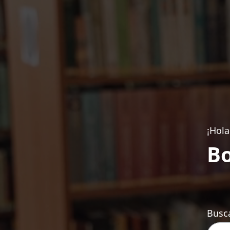
¡Hola
Bo
Busca