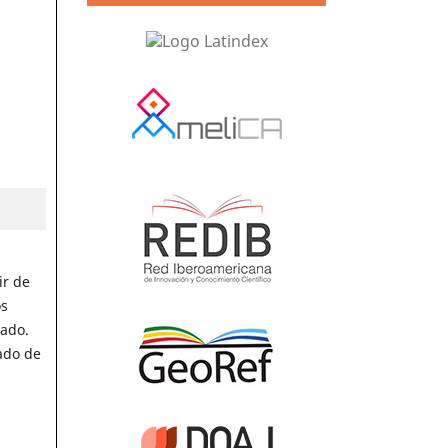
ir de
os
zado.
lado de