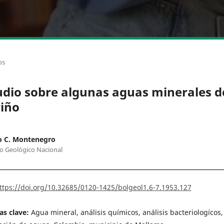
os
udio sobre algunas aguas minerales d
iño
o C. Montenegro
to Geológico Nacional
ttps://doi.org/10.32685/0120-1425/bolgeol1.6-7.1953.127
as clave:
Agua mineral, análisis químicos, análisis bacteriologícos,