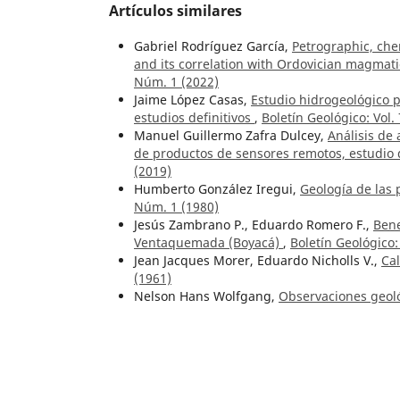
Artículos similares
Gabriel Rodríguez García,
Petrographic, che
and its correlation with Ordovician magmat
Núm. 1 (2022)
Jaime López Casas,
Estudio hidrogeológico p
estudios definitivos
,
Boletín Geológico: Vol.
Manuel Guillermo Zafra Dulcey,
Análisis de
de productos de sensores remotos, estudio 
(2019)
Humberto González Iregui,
Geología de las 
Núm. 1 (1980)
Jesús Zambrano P., Eduardo Romero F.,
Bene
Ventaquemada (Boyacá)
,
Boletín Geológico:
Jean Jacques Morer, Eduardo Nicholls V.,
Cal
(1961)
Nelson Hans Wolfgang,
Observaciones geoló
Laureano Rincón, en el departamento de Nar
1-3 (1961)
Tomas Feininger, Darío Barrero L., Néstor C
Caldas (Sub-Zona II-B)
,
Boletín Geológico: V
Cesar Carvajal M., Héctor Mora P., Fernando