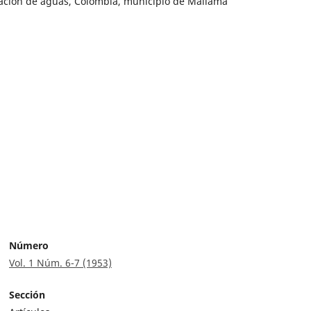
cación de aguas, Colombia, municipio de Mallama
Número
Vol. 1 Núm. 6-7 (1953)
Sección