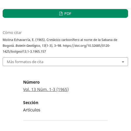
PDF
Cómo citar
Molina Echavarría, E. (1965). Cretácico carbonífero al norte de la Sabana de
Bogotá.
Boletín Geológico
,
13
(1-3), 3–98. https://doi.org/10.32685/0120-
1425/bolgeol13.1-3.1965.157
Más formatos de cita
Número
Vol. 13 Núm. 1-3 (1965)
Sección
Artículos