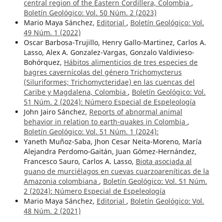
central region of the Eastern Cordillera, Colombia
,
Boletín Geológico: Vol. 50 Núm. 2 (2023)
Mario Maya Sánchez,
Editorial
,
Boletín Geológico: Vol.
49 Núm. 1 (2022)
Oscar Barbosa-Trujillo, Henry Gallo-Martinez, Carlos A.
Lasso, Alex A. Gonzalez-Vargas, Gonzalo Valdivieso-
Bohórquez,
Hábitos alimenticios de tres especies de
bagres cavernícolas del género Trichomycterus
(Siluriformes; Trichomycteridae) en las cuencas del
Caribe y Magdalena, Colombia
,
Boletín Geológico: Vol.
51 Núm. 2 (2024): Número Especial de Espeleología
John Jairo Sánchez,
Reports of abnormal animal
behavior in relation to earth-quakes in Colombia
,
Boletín Geológico: Vol. 51 Núm. 1 (2024):
Yaneth Muñoz-Saba, Jhon Cesar Neita-Moreno, María
Alejandra Perdomo-Gaitán, Juan Gómez-Hernández,
Francesco Sauro, Carlos A. Lasso,
Biota asociada al
guano de murciélagos en cuevas cuarzoareníticas de la
Amazonia colombiana
,
Boletín Geológico: Vol. 51 Núm.
2 (2024): Número Especial de Espeleología
Mario Maya Sánchez,
Editorial
,
Boletín Geológico: Vol.
48 Núm. 2 (2021)