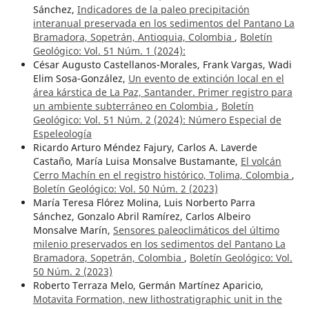
Sánchez,
Indicadores de la paleo precipitación
interanual preservada en los sedimentos del Pantano La
Bramadora, Sopetrán, Antioquia, Colombia
,
Boletín
Geológico: Vol. 51 Núm. 1 (2024):
César Augusto Castellanos-Morales, Frank Vargas, Wadi
Elim Sosa-González,
Un evento de extinción local en el
área kárstica de La Paz, Santander. Primer registro para
un ambiente subterráneo en Colombia
,
Boletín
Geológico: Vol. 51 Núm. 2 (2024): Número Especial de
Espeleología
Ricardo Arturo Méndez Fajury, Carlos A. Laverde
Castaño, María Luisa Monsalve Bustamante,
El volcán
Cerro Machín en el registro histórico, Tolima, Colombia
,
Boletín Geológico: Vol. 50 Núm. 2 (2023)
María Teresa Flórez Molina, Luis Norberto Parra
Sánchez, Gonzalo Abril Ramírez, Carlos Albeiro
Monsalve Marín,
Sensores paleoclimáticos del último
milenio preservados en los sedimentos del Pantano La
Bramadora, Sopetrán, Colombia
,
Boletín Geológico: Vol.
50 Núm. 2 (2023)
Roberto Terraza Melo, Germán Martínez Aparicio,
Motavita Formation, new lithostratigraphic unit in the