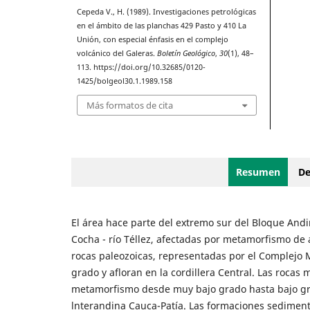
Cepeda V., H. (1989). Investigaciones petrológicas
en el ámbito de las planchas 429 Pasto y 410 La
Unión, con especial énfasis en el complejo
volcánico del Galeras.
Boletín Geológico
,
30
(1), 48–
113. https://doi.org/10.32685/0120-
1425/bolgeol30.1.1989.158
Más formatos de cita
Resumen
De
El área hace parte del extremo sur del Bloque And
Cocha - río Téllez, afectadas por metamorfismo de a
rocas paleozoicas, representadas por el Complejo
grado y afloran en la cordillera Central. Las roca
metamorfismo desde muy bajo grado hasta bajo gra
lnterandina Cauca-Patía. Las formaciones sediment