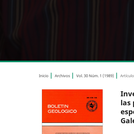
Inicio
Archivos
Vol. 30 Núm. 1 (1989)
Artícul
Inv
las
esp
Gal