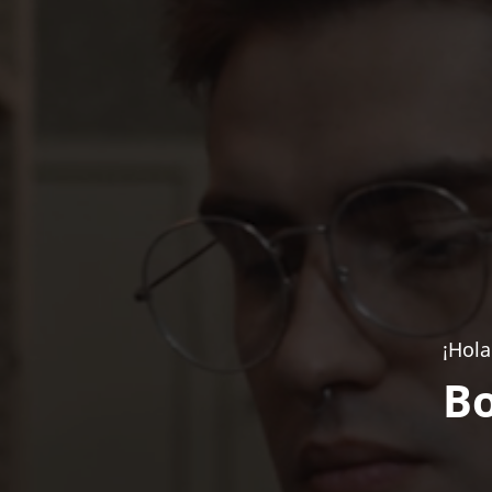
¡Hola
Bo