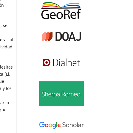
ón
, se
eras al
tividad
desitas
a (Li,
que
 y los
(arco
 que