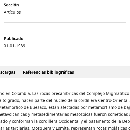
Sección
Artículos
Publicado
01-01-1989
scargas
Referencias bibliográficas
ino en Colombia. Las rocas precámbricas del Complejo Migmatítico
lto grado, hacen parte del núcleo de la cordillera Centro-Oriental.
 Metamórfico de Buesaco, están afectadas por metamorfismo de ba
s metavolcánicas y metasedimentarias mesozoicas fueron sometidas 
do y conforman la cordillera Occidental y el basamento de la Dep
arias terciarias, Mosquera y Esmita, representan rocas molásicas 