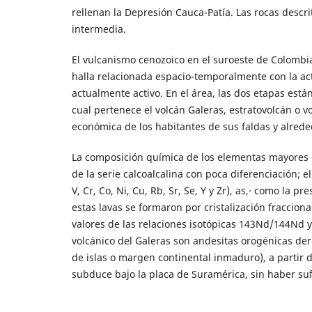
rellenan la Depresión Cauca-Patía. Las rocas descri
intermedia.
El vulcanismo cenozoico en el suroeste de Colombia 
halla relacionada espacio-temporalmente con la act
actualmente activo. En el área, las dos etapas está
cual pertenece el volcán Galeras, estratovolcán o vo
económica de los habitantes de sus faldas y alrede
La composición química de los elementas mayores de
de la serie calcoalcalina con poca diferenciación;
V, Cr, Co, Ni, Cu, Rb, Sr, Se, Y y Zr), as,· como la 
estas lavas se formaron por cristalización fraccion
valores de las relaciones isotópicas 143Nd/144Nd y
volcánico del Galeras son andesitas orogénicas d
de islas o margen continental inmaduro), a partir 
subduce bajo la placa de Suramérica, sin haber suf