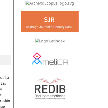
 de La
 Las
jo
a
resión
que