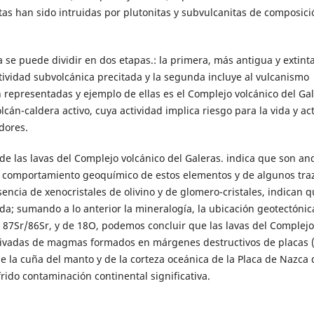
tas han sido intruidas por plutonitas y subvulcanitas de composici
se puede dividir en dos etapas.: la primera, más antigua y extinta
ividad subvolcánica precitada y la segunda incluye al vulcanismo
n representadas y ejemplo de ellas es el Complejo volcánico del Gal
lcán-caldera activo, cuya actividad implica riesgo para la vida y ac
dores.
 las lavas del Complejo volcánico del Galeras. indica que son an
 el comportamiento geoquímico de estos elementos y de algunos traz
presencia de xenocristales de olivino y de glomero-cristales, indican 
ada; sumando a lo anterior la mineralogía, la ubicación geotectónica
 87Sr/86Sr, y de 18O, podemos concluir que las lavas del Complejo
erivadas de magmas formados en márgenes destructivos de placas 
de la cuña del manto y de la corteza oceánica de la Placa de Nazca
rido contaminación continental significativa.