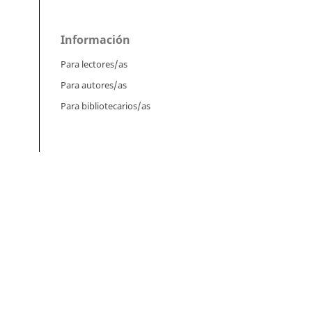
Información
Para lectores/as
Para autores/as
Para bibliotecarios/as
Tutoriales
Intrucciones para autores
Cómo enviar un artículo
l.
Cómo cargar una versión corregida
Cómo diligenciar metadatos en OJS
rez,
Instrucciones para revisores
Cómo hacer una revisión
l
Instrucciones para editores