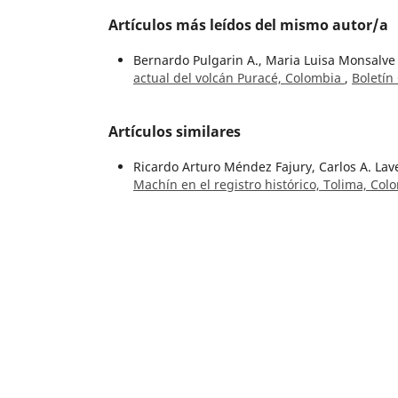
Artículos más leídos del mismo autor/a
Bernardo Pulgarin A., Maria Luisa Monsalve 
actual del volcán Puracé, Colombia
,
Boletín
Artículos similares
Ricardo Arturo Méndez Fajury, Carlos A. La
Machín en el registro histórico, Tolima, Co
César Augusto Castellanos-Morales, Frank V
área kárstica de La Paz, Santander. Primer
Geológico: Vol. 51 Núm. 2 (2024): Número Es
María Teresa Flórez-Molina, Luis Norberto 
preservada en los sedimentos del Pantano 
51 Núm. 1 (2024):
Mariana Vergara Herrera, John Jairo Sánche
Análisis de mecanismos focales de sismos vo
métodos manual y computacional
,
Boletín 
Roberto Terraza Melo, Germán Martínez Apa
region of the Eastern Cordillera, Colombia
,
Mario Maya Sánchez,
Editorial
,
Boletín Geol