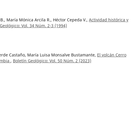
B., María Mónica Arcila R., Héctor Cepeda V.,
Actividad histórica y
 Geológico: Vol. 34 Núm. 2-3 (1994)
verde Castaño, María Luisa Monsalve Bustamante,
El volcán Cerro
lombia
,
Boletín Geológico: Vol. 50 Núm. 2 (2023)
argas, Wadi Elim Sosa-González,
Un evento de extinción local en el
 registro para un ambiente subterráneo en Colombia
,
Boletín
pecial de Espeleología
Parra-Sánchez,
Indicadores de la paleo precipitación interanual
La Bramadora, Sopetrán, Antioquia, Colombia
,
Boletín Geológico: Vo
z Aguilar, Óscar Ernesto Cadena Ibarra, Víctor Hugo Márquez Ramí
lcanotectónicos en el volcán Galeras, Colombia, mediante los
Geológico: Vol. 50 Núm. 2 (2023)
ricio,
Motavita Formation, new lithostratigraphic unit in the centra
Boletín Geológico: Vol. 50 Núm. 2 (2023)
ógico: Vol. 49 Núm. 1 (2022)