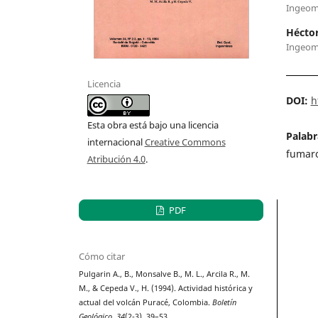
Ingeom
Héctor
Ingeom
Licencia
DOI:
h
Esta obra está bajo una licencia
Palabr
internacional
Creative Commons
fumaro
Atribución 4.0
.
PDF
Cómo citar
Pulgarin A., B., Monsalve B., M. L., Arcila R., M.
M., & Cepeda V., H. (1994). Actividad histórica y
actual del volcán Puracé, Colombia.
Boletín
Geológico
,
34
(2-3), 39–53.