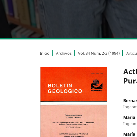
Inicio
Archivos
Vol. 34 Núm. 2-3 (1994)
Artícu
Act
Pur
Bernar
Ingeom
Maria 
Ingeom
María 