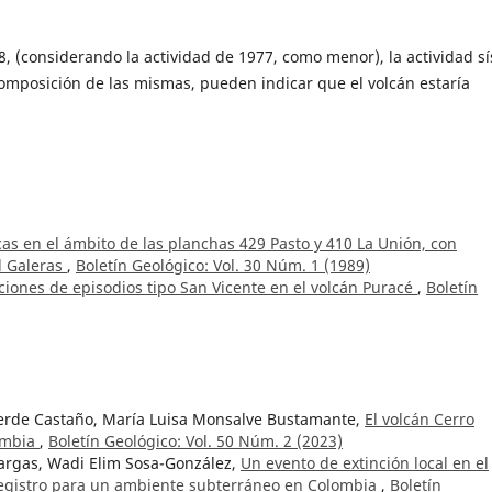
, (considerando la actividad de 1977, como menor), la actividad sí
composición de las mismas, pueden indicar que el volcán estaría
cas en el ámbito de las planchas 429 Pasto y 410 La Unión, con
el Galeras
,
Boletín Geológico: Vol. 30 Núm. 1 (1989)
iones de episodios tipo San Vicente en el volcán Puracé
,
Boletín
verde Castaño, María Luisa Monsalve Bustamante,
El volcán Cerro
lombia
,
Boletín Geológico: Vol. 50 Núm. 2 (2023)
argas, Wadi Elim Sosa-González,
Un evento de extinción local en el
 registro para un ambiente subterráneo en Colombia
,
Boletín