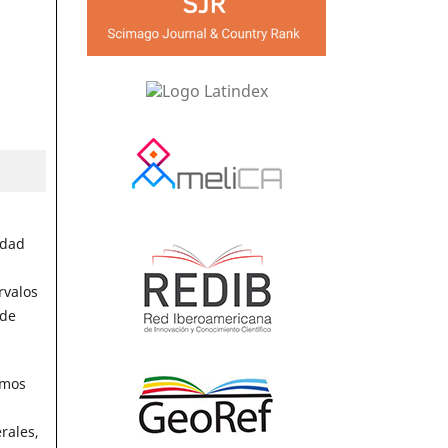
idad
rvalos
 de
smos
rales,