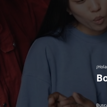
¡Hola
Bo
Busca