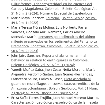
(Siluriformes; Trichomycteridae) en las cuencas del
Caribe y Magdalena, Colombia
,
Boletín Geológico: Vol.
51 Núm. 2 (2024): Número Especial de Espeleología
Mario Maya Sánchez,
Editorial
,
Boletín Geológico: Vol.
49 Núm. 1 (2022)
María Teresa Flórez Molina, Luis Norberto Parra
Sánchez, Gonzalo Abril Ramírez, Carlos Albeiro
Monsalve Marín,
Sensores paleoclimáticos del último
milenio preservados en los sedimentos del Pantano La
Bramadora, Sopetrán, Colombia
,
Boletín Geológico: Vol.
50 Núm. 2 (2023)
John Jairo Sánchez,
Reports of abnormal animal
behavior in relation to earth-quakes in Colombia
,
Boletín Geológico: Vol. 51 Núm. 1 (2024):
Yaneth Muñoz-Saba, Jhon Cesar Neita-Moreno, María
Alejandra Perdomo-Gaitán, Juan Gómez-Hernández,
Francesco Sauro, Carlos A. Lasso,
Biota asociada al
guano de murciélagos en cuevas cuarzoareníticas de la
Amazonia colombiana
,
Boletín Geológico: Vol. 51 Núm.
2 (2024): Número Especial de Espeleología
Erika Sofía Torres-Trujillo, Juan Manuel Moreno-Murillo,
Caracterización geológica y espeleológica de la meseta