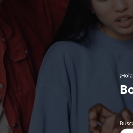
¡Hola
Bo
Busca