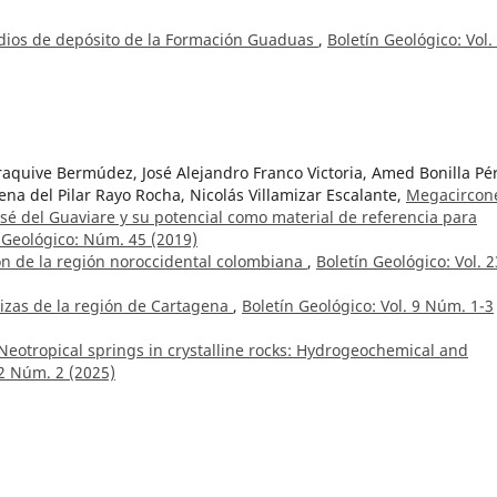
edios de depósito de la Formación Guaduas
,
Boletín Geológico: Vol.
aquive Bermúdez, José Alejandro Franco Victoria, Amed Bonilla Pé
a del Pilar Rayo Rocha, Nicolás Villamizar Escalante,
Megacircon
José del Guaviare y su potencial como material de referencia para
 Geológico: Núm. 45 (2019)
ón de la región noroccidental colombiana
,
Boletín Geológico: Vol. 2
izas de la región de Cartagena
,
Boletín Geológico: Vol. 9 Núm. 1-3
Neotropical springs in crystalline rocks: Hydrogeochemical and
52 Núm. 2 (2025)
cimiento de la cordillera Occidental. Sección carretera Cali-
úm. 1-3 (1962)
”, municipio de Zipaquirá, departamento de Cundinamarca
,
Boletí
e Bogotá y sus alrededores
,
Boletín Geológico: Vol. 5 Núm. 2 (1957)