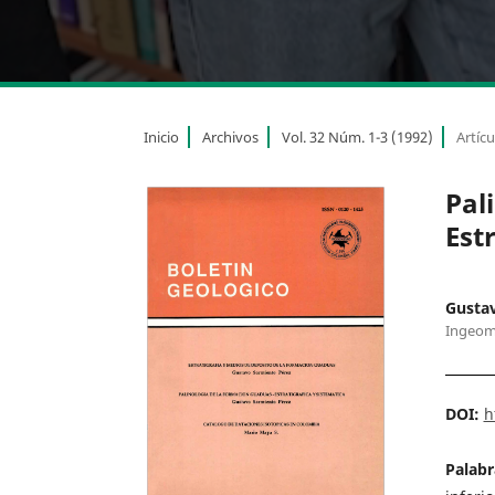
Inicio
Archivos
Vol. 32 Núm. 1-3 (1992)
Artícu
Pal
Est
Gusta
Ingeom
DOI:
h
Palabr