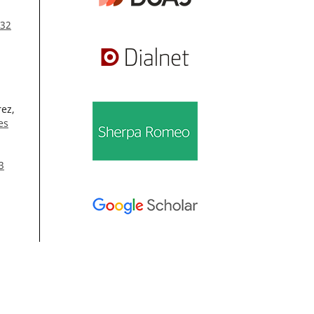
 32
rez,
es
3
Información
n
Para lectores/as
Para autores/as