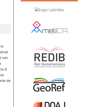
ano
erial
3 son
a
na II
los
orte de