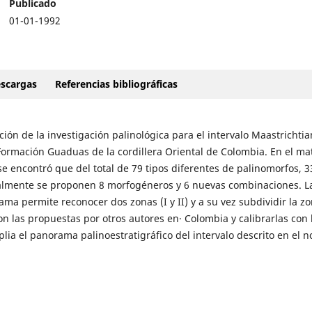
Publicado
01-01-1992
scargas
Referencias bibliográficas
ión de la investigación palinológica para el intervalo Maastrichti
Formación Guaduas de la cordillera Oriental de Colombia. En el mat
se encontró que del total de 79 tipos diferentes de palinomorfos, 3
almente se proponen 8 morfogéneros y 6 nuevas combinaciones. L
ma permite reconocer dos zonas (I y II) y a su vez subdividir la zo
n las propuestas por otros autores en· Colombia y calibrarlas con 
ia el panorama palinoestratigráfico del intervalo descrito en el n