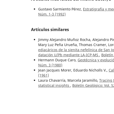
Gustavo Sarmiento Pérez,
Estratigrafía y m
Núm. 1-3 (1992)
Artículos similares
Jimmy Alejandro Muñoz Rocha, Alejandro Pir
Mary Luz Peña Urueña, Thomas Cramer, Loren
ediacáricos de la sienita nefelínica de San 
datación U/Pb mediante LA-ICP-MS
,
Boletín
Hermann Duque Caro,
Geotécnica y evoluci
Núm. 3 (1980)
Jean Jacques Morer, Eduardo Nicholls V.,
Cal
(1961)
Laura Chavarría, Marcela Jaramillo,
Tracing 
statistical insights
,
Boletín Geológico: Vol. 
Hans Wolfgang Nelson,
Contribución al cono
Buenaventura
,
Boletín Geológico: Vol. 10 N
Hernán Restrepo,
Mina de carbón “La Vieja
Geológico: Vol. 7 Núm. 1-3 (1959)
Hans Bürgl,
Bioestratigrafía de la sabana d