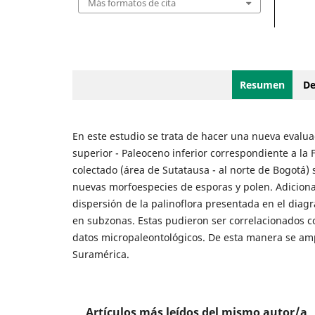
Más formatos de cita
Resumen
De
En este estudio se trata de hacer una nueva evaluac
superior - Paleoceno inferior correspondiente a la 
colectado (área de Sutatausa - al norte de Bogotá) 
nuevas morfoespecies de esporas y polen. Adicion
dispersión de la palinoflora presentada en el diagra
en subzonas. Estas pudieron ser correlacionados co
datos micropaleontológicos. De esta manera se ampl
Suramérica.
Artículos más leídos del mismo autor/a