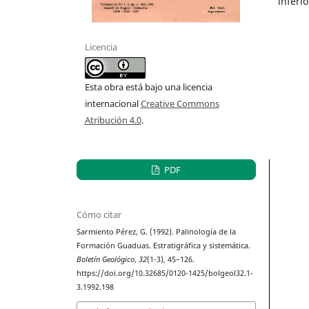
inferi
Licencia
Esta obra está bajo una licencia
internacional
Creative Commons
Atribución 4.0
.
PDF
Cómo citar
Sarmiento Pérez, G. (1992). Palinología de la
Formación Guaduas. Estratigráfica y sistemática.
Boletín Geológico
,
32
(1-3), 45–126.
https://doi.org/10.32685/0120-1425/bolgeol32.1-
3.1992.198