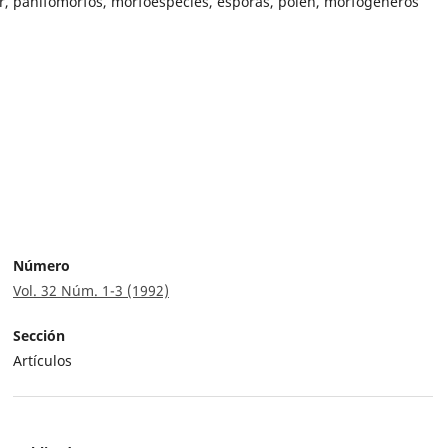
or, panifomorfos, morfoespecies, esporas, polen, morfogéneros
Número
Vol. 32 Núm. 1-3 (1992)
Sección
Artículos