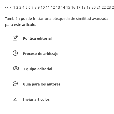
<<
<
1
2
3
4
5
6
7
8
9
10
11
12
13
14
15
16
17
18
19
20
21
22
23
2
También puede
Iniciar una búsqueda de similitud avanzada
para este artículo.
Política editorial
Proceso de arbitraje
Equipo editorial
Guía para los autores
Envíar artículos