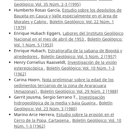
Geológico: Vol. 35 Núm. 2-3 (1995)
Humberto Rosas García,
Estudio sobre los depósitos de
Bauxita en Cauca y Valle especialmente en el área de
Morales y Cabijo
,
Boletín Geológico: Vol. 22 Núm. 1
(1979)
Enrique Hubach Eggers,
Labores del Instituto Geológico
Nacional en el mes de abril de 1953
,
Boletín Geológico:
Vol. 1 Núm. 5 (1953)
Enrique Hubach,
Estratigrafía de la sabana de Bogotá y
alrededores
,
Boletín Geológico: Vol. 5 Núm. 2 (1957)
Henry Cornelius Raasveldt,
Investigación de la visión
estereoscópica
,
Boletín Geológico: Vol. 10 Núm. 1-3
(1962)
Carina Hoorn,
Nota preliminar sobre la edad de los
sedimentos terciarios de la zona de Araracuara
(Amazonas)
,
Boletín Geológico: Vol. 29 Núm. 2 (1988)
Gerrit Jousma, Sergio Serrano T.,
Investigación
hidrogeológica de la media y baja Guajira
,
Boletín
Geológico: Vol. 23 Núm. 3 (1980)
Marino Arce Herrera,
Estudio sobre la erosión en el
Cerro de la Popa, Cartagena
,
Boletín Geológico: Vol. 10
Núm. 1-3 (1962)