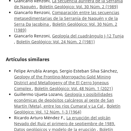
Giancarlo Renzoni,
La secuencia aurífera de la Serranía
de Naquén
,
Boletín Geológico: Vol. 30 Núm. 2 (1989)
Giancarlo Renzoni,
Comparación entre las secuencias
metasedimentarias de la Serranía de Naquén y de la
Serra Da Jacobina
,
Boletín Geológico: Vol. 30 Núm. 2
(1989)
Giancarlo Renzoni,
Geología del cuadrángulo J-12 Tunja
,
Boletín Geológico: Vol. 24 Núm. 2 (1981)
Artículos similares
Felipe Arrubla Arango, Sergio Esteban Silva Sánchez,
Geology of the Frontino-Morrogacho Gold Mining
District and Metallogeny of the El Cerro Igneous
Complex
,
Boletín Geológico: Vol. 48 Núm. 1 (2021)
Guillermo Ujueta Lozano,
Geología y posibilidades
económicas de depósitos calcáreos al oeste de San
Martín (Meta), entre los ríos Cumaral y La Cal
,
Boletín
Geológico: Vol. 12 Núm. 1-3 (1964)
Ricardo Arturo Méndez F.,
La erupción del volcán
Nevado del Ruiz el primero de septiembre de 1989.
Datos geológicos y modelo de la erupción
,
Boletín