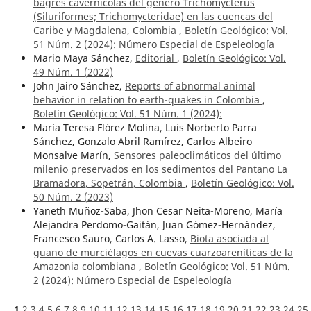
bagres cavernícolas del género Trichomycterus
(Siluriformes; Trichomycteridae) en las cuencas del
Caribe y Magdalena, Colombia
,
Boletín Geológico: Vol.
51 Núm. 2 (2024): Número Especial de Espeleología
Mario Maya Sánchez,
Editorial
,
Boletín Geológico: Vol.
49 Núm. 1 (2022)
John Jairo Sánchez,
Reports of abnormal animal
behavior in relation to earth-quakes in Colombia
,
Boletín Geológico: Vol. 51 Núm. 1 (2024):
María Teresa Flórez Molina, Luis Norberto Parra
Sánchez, Gonzalo Abril Ramírez, Carlos Albeiro
Monsalve Marín,
Sensores paleoclimáticos del último
milenio preservados en los sedimentos del Pantano La
Bramadora, Sopetrán, Colombia
,
Boletín Geológico: Vol.
50 Núm. 2 (2023)
Yaneth Muñoz-Saba, Jhon Cesar Neita-Moreno, María
Alejandra Perdomo-Gaitán, Juan Gómez-Hernández,
Francesco Sauro, Carlos A. Lasso,
Biota asociada al
guano de murciélagos en cuevas cuarzoareníticas de la
Amazonia colombiana
,
Boletín Geológico: Vol. 51 Núm.
2 (2024): Número Especial de Espeleología
1
2
3
4
5
6
7
8
9
10
11
12
13
14
15
16
17
18
19
20
21
22
23
24
25