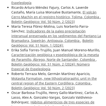
Espeleología
Ricardo Arturo Méndez Fajury, Carlos A. Laverde
Castaño, María Luisa Monsalve Bustamante,
El volcán
Cerro Machín en el registro histórico, Tolima, Colombia
,
Boletín Geológico: Vol. 50 Núm. 2 (2023)
María Teresa Flórez-Molina, Luis Norberto Parra-
Sánchez,
Indicadores de la paleo precipitación
interanual preservada en los sedimentos del Pantano La
Bramadora, Sopetrán, Antioquia, Colombia
,
Boletín
Geológico: Vol. 51 Núm. 1 (2024):
Erika Sofía Torres-Trujillo, Juan Manuel Moreno-Murillo,
Caracterización geológica y espeleológica de la meseta
de Paramillo, Ábrego, Norte de Santander, Colombia
,
Boletín Geológico: Vol. 51 Núm. 2 (2024): Número
Especial de Espeleología
Roberto Terraza Melo, Germán Martínez Aparicio,
Motavita Formation, new lithostratigraphic unit in the
central region of the Eastern Cordillera, Colombia
,
Boletín Geológico: Vol. 50 Núm. 2 (2023)
Oscar Barbosa-Trujillo, Henry Gallo-Martinez, Carlos A.
Lasso, Alex A. Gonzalez-Vargas, Gonzalo Valdivieso-
Bohórquez,
Hábitos alimenticios de tres especies de