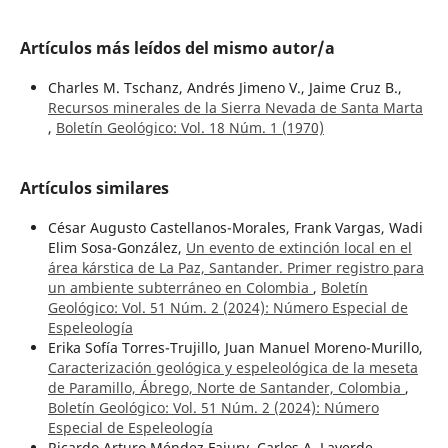
Artículos más leídos del mismo autor/a
Charles M. Tschanz, Andrés Jimeno V., Jaime Cruz B.,
Recursos minerales de la Sierra Nevada de Santa Marta
,
Boletín Geológico: Vol. 18 Núm. 1 (1970)
Artículos similares
César Augusto Castellanos-Morales, Frank Vargas, Wadi
Elim Sosa-González,
Un evento de extinción local en el
área kárstica de La Paz, Santander. Primer registro para
un ambiente subterráneo en Colombia
,
Boletín
Geológico: Vol. 51 Núm. 2 (2024): Número Especial de
Espeleología
Erika Sofía Torres-Trujillo, Juan Manuel Moreno-Murillo,
Caracterización geológica y espeleológica de la meseta
de Paramillo, Ábrego, Norte de Santander, Colombia
,
Boletín Geológico: Vol. 51 Núm. 2 (2024): Número
Especial de Espeleología
Ricardo Arturo Méndez Fajury, Carlos A. Laverde