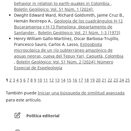
behavior in relation to earth-quakes in Colombia
,
Boletín Geológico: Vol. 51 Núm. 1 (2024):
Dwight Edward Ward, Richard Goldsmith, Jaime Cruz B.,
Hemán Restrepo A.,
Geología de los cuadrángulos H-12
Bucaramanga y H-13 Pamplona, departamento de
Santander
,
Boletín Geológico: Vol. 21 Núm. 1-3 (1973)
Henry William Gallo-Martínez, Oscar Barbosa-Trujillo,
Francesco Sauro, Carlos A. Lasso,
Estigobiota
microscópica de un río subterráneo amazónico de
aguas negras, cueva del Tepuy Yarí, Caquetá, Colombia
,
Boletín Geológico: Vol. 51 Núm. 2 (2024): Número
Especial de Espeleología
1
2
3
4
5
6
7
8
9
10
11
12
13
14
15
16
17
18
19
20
21
22
23
24
25
También puede
Iniciar una búsqueda de similitud avanzada
para este artículo.
Política editorial