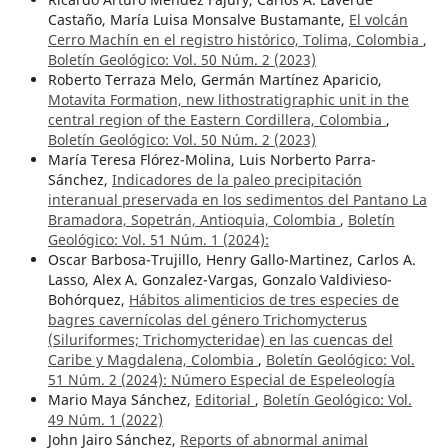
Castaño, María Luisa Monsalve Bustamante,
El volcán
Cerro Machín en el registro histórico, Tolima, Colombia
,
Boletín Geológico: Vol. 50 Núm. 2 (2023)
Roberto Terraza Melo, Germán Martínez Aparicio,
Motavita Formation, new lithostratigraphic unit in the
central region of the Eastern Cordillera, Colombia
,
Boletín Geológico: Vol. 50 Núm. 2 (2023)
María Teresa Flórez-Molina, Luis Norberto Parra-
Sánchez,
Indicadores de la paleo precipitación
interanual preservada en los sedimentos del Pantano La
Bramadora, Sopetrán, Antioquia, Colombia
,
Boletín
Geológico: Vol. 51 Núm. 1 (2024):
Oscar Barbosa-Trujillo, Henry Gallo-Martinez, Carlos A.
Lasso, Alex A. Gonzalez-Vargas, Gonzalo Valdivieso-
Bohórquez,
Hábitos alimenticios de tres especies de
bagres cavernícolas del género Trichomycterus
(Siluriformes; Trichomycteridae) en las cuencas del
Caribe y Magdalena, Colombia
,
Boletín Geológico: Vol.
51 Núm. 2 (2024): Número Especial de Espeleología
Mario Maya Sánchez,
Editorial
,
Boletín Geológico: Vol.
49 Núm. 1 (2022)
John Jairo Sánchez,
Reports of abnormal animal