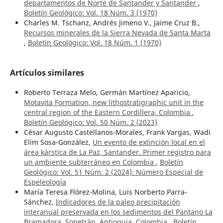
departamentos de Norte de Santander y Santander
,
Boletín Geológico: Vol. 18 Núm. 3 (1970)
Charles M. Tschanz, Andrés Jimeno V., Jaime Cruz B.,
Recursos minerales de la Sierra Nevada de Santa Marta
,
Boletín Geológico: Vol. 18 Núm. 1 (1970)
Artículos similares
Roberto Terraza Melo, Germán Martínez Aparicio,
Motavita Formation, new lithostratigraphic unit in the
central region of the Eastern Cordillera, Colombia
,
Boletín Geológico: Vol. 50 Núm. 2 (2023)
César Augusto Castellanos-Morales, Frank Vargas, Wadi
Elim Sosa-González,
Un evento de extinción local en el
área kárstica de La Paz, Santander. Primer registro para
un ambiente subterráneo en Colombia
,
Boletín
Geológico: Vol. 51 Núm. 2 (2024): Número Especial de
Espeleología
María Teresa Flórez-Molina, Luis Norberto Parra-
Sánchez,
Indicadores de la paleo precipitación
interanual preservada en los sedimentos del Pantano La
Bramadora, Sopetrán, Antioquia, Colombia
,
Boletín