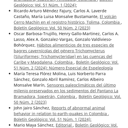
Geológico: Vol. 51 Núm. 1 (2024):
Ricardo Arturo Méndez Fajury, Carlos A. Laverde
Castaño, María Luisa Monsalve Bustamante,
El volcán
Cerro Machín en el registro histórico, Tolima, Colombia
,
Boletín Geológico: Vol. 50 Núm. 2 (2023)
Oscar Barbosa-Trujillo, Henry Gallo-Martinez, Carlos A.
Lasso, Alex A. Gonzalez-Vargas, Gonzalo Valdivieso-
Bohórquez,
Hábitos alimenticios de tres especies de
bagres cavernícolas del género Trichomycterus
(Siluriformes; Trichomycteridae) en las cuencas del
Caribe y Magdalena, Colombia
,
Boletín Geológico: Vol.
51 Núm. 2 (2024): Número Especial de Espeleología
María Teresa Flórez Molina, Luis Norberto Parra
Sánchez, Gonzalo Abril Ramírez, Carlos Albeiro
Monsalve Marín,
Sensores paleoclimáticos del último
milenio preservados en los sedimentos del Pantano La
Bramadora, Sopetrán, Colombia
,
Boletín Geológico: Vol.
50 Núm. 2 (2023)
John Jairo Sánchez,
Reports of abnormal animal
behavior in relation to earth-quakes in Colombia
,
Boletín Geológico: Vol. 51 Núm. 1 (2024):
Mario Maya Sánchez,
Editorial
,
Boletín Geológico: Vol.