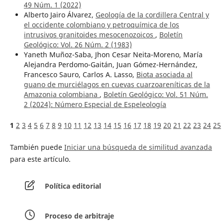
49 Núm. 1 (2022)
Alberto Jairo Álvarez,
Geología de la cordillera Central y
el occidente colombiano y petroquímica de los
intrusivos granitoides mesocenozoicos
,
Boletín
Geológico: Vol. 26 Núm. 2 (1983)
Yaneth Muñoz-Saba, Jhon Cesar Neita-Moreno, María
Alejandra Perdomo-Gaitán, Juan Gómez-Hernández,
Francesco Sauro, Carlos A. Lasso,
Biota asociada al
guano de murciélagos en cuevas cuarzoareníticas de la
Amazonia colombiana
,
Boletín Geológico: Vol. 51 Núm.
2 (2024): Número Especial de Espeleología
1
2
3
4
5
6
7
8
9
10
11
12
13
14
15
16
17
18
19
20
21
22
23
24
25
También puede
Iniciar una búsqueda de similitud avanzada
para este artículo.
Política editorial
Proceso de arbitraje